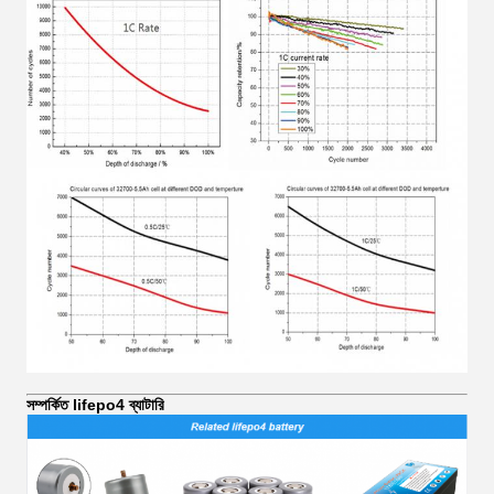
সম্পর্কিত lifepo4 ব্যাটারি