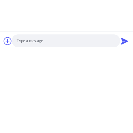
পাঠান
Photo
Video Call
Audio Call
আমাদের পণ্য
অনুরূপ পণ্য