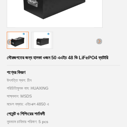
সৌরজগতের জন্য হালকা ওজন 50 এএইচ 48 ভি LiFePO4 ব্যাটারি
পণ্যের বিবরণ
উৎপত্তি স্থল: চীন
পরিচিতিমুলক নাম: HUAXING
সাক্ষ্যদান: MSDS
মডেল নম্বার: এইচএক্স 4850 এ
পেমেন্ট ও শিপিংয়ের শর্তাবলী
ন্যূনতম চাহিদার পরিমাণ: 5 pcs