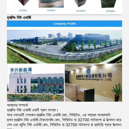
হ্যাক্সিং নিউ এনার্জি
আমাদের সম্পর্কে:
হ্যাক্সিং নিউ এনার্জি একটি গ্রুপ সংস্থা।
সদর দফতরটি শেনজেন হুয়াক্সিং নিউ এনার্জি কোং, লিমিটেড, এর সহায়ক সংস্থাগুলি
হুনান হুয়াক্সিং নিউ এনার্জি টেকনোলজি কোং, লিমিটেড যা 32700 লাইফপো 4 উত্পাদন করে
সেল এবং জুসিং নিউ এনার্জি কোং, লিমিটেড যা 32700 লাইফপো 4 ব্যাটারি প্যাক উত্পাদন