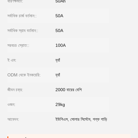
ধারণক্ষমতা:
50Ah
সর্বাধিক চার্জ বর্তমান::
50A
সর্বাধিক স্রাব বর্তমান::
50A
সরবচচ স্রোত::
100A
ই এম:
হ্যাঁ
ODM থেকে ইনকয়েরি:
হ্যাঁ
জীবন চক্র:
2000 বারের বেশি
ওজন:
29kg
আবেদন:
ইউপিএস, সোলার সিস্টেম, গল্ফ গাড়ি