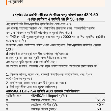
পণ্যের বর্ণনা
সোলার হোম এনার্জি স্টোরেজ সিস্টেমের জন্য হালকা ওজন 48 ভি 50
এএইচএফপিপো 4 ব্যাটারি 48 ভি 50 এএইচ
এই ব্যাটারিগুলি সীসা-অ্যাসিড ব্যাটারিগুলির চেয়ে সেরা are
এক প্রকার.অত্যন্ত নিরাপদ এবং স্থিতিশীল রাসায়নিক রচনা: অন্তর্নির্মিত পিসিবি
এবং / বা বিএমএস ব্যাটারিটি ভারসাম্য ও সুরক্ষা দিতে পারে।
খ।দীর্ঘজীবন: এটি পুনরায় পুনর্ব্যক্ত করা যায়, প্রায় 2000 বার যা লিড-অ্যাসিড ব্যাটারির
চেয়ে 8 গুণ বেশি।
সি হালকা ওজন, সর্বোত্তম শক্তি থেকে ওজন অনুপাত: সীসা-অ্যাসিড ব্যাটারির ওজনের
1/3।
d।ভাল উচ্চ তাপমাত্রা এবং উচ্চ তাপমাত্রা প্রতিরোধের
e।স্ব-স্রাবের হার কম, প্রতি মাসে 3% এর চেয়ে কম।
এফ কোনও স্মৃতি প্রভাব এবং দক্ষ চার্জিং নেই।
জি পরিবেশ সংরক্ষণ: পরিষ্কার এবং সবুজ শক্তি আমাদের পরিবেশকে দূষিত করবে না।
1. বিভিন্ন আকার, মডেল এবং সক্ষমতা ডিজাইন এবং কাস্টমাইজড, এবং ই এম
কাস্টমাইজেশন স্বাগত।
2. লার্জ ক্ষমতা, হালকা ওজন এবং দীর্ঘ ব্যবহারের সময়।
3. দীর্ঘ চক্র জীবন এবং উচ্চ সুরক্ষা কর্মক্ষমতা।
48V50AH LiFePo4 ব্যাটারি ABS প্যাকাক স্পেসিফিকেশন
ব্যাটারির ধরন
48V50Ah Lifepo4 ব্যাটারি
ঘ
নামমাত্র ভোল্টেজ (ভি):
51.2V
ঘ
ভোল্টেজের পরিসীমা (V):
40 ~ 58.
ঘ
নামমাত্র ক্ষমতা (আহ):
50