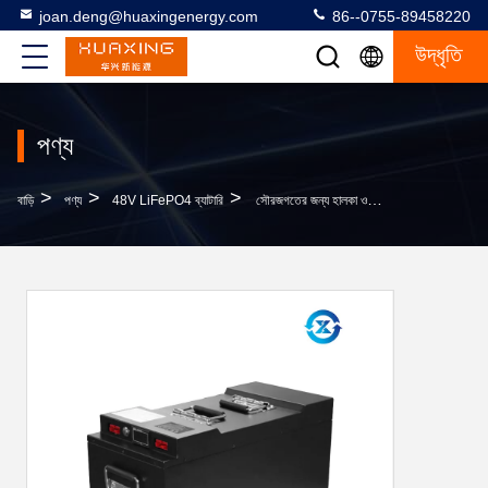
joan.deng@huaxingenergy.com
86--0755-89458220
উদ্ধৃতি
পণ্য
>
>
>
বাড়ি
পণ্য
48V LiFePO4 ব্যাটারি
সৌরজগতের জন্য হালকা ওজন 50 এএইচ 48 ভি LiFePO4 ব্যাটারি