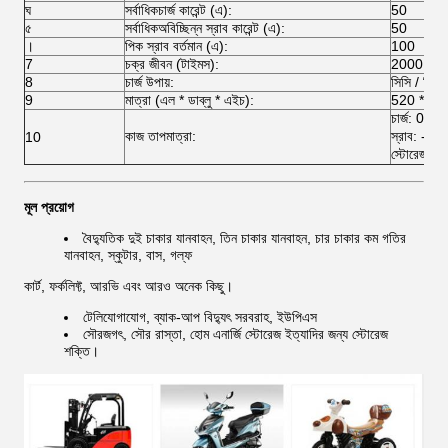
ঘ
সর্বাধিকচার্জ কারেন্ট (এ):
50
৫
সর্বাধিকঅবিচ্ছিন্ন স্রাব কারেন্ট (এ):
50
।
পিক স্রাব বর্তমান (এ):
100
7
চক্র জীবন (টাইমস):
2000 বারের
8
চার্জ উপায়:
সিসি / সিভি
9
মাত্রা (এল * ডাব্লু * এইচ):
520 * 270
চার্জ: 0 
কাজ তাপমাত্রা:
স্রাব: -
10
স্টোরেজ:
মূল প্রয়োগ
বৈদ্যুতিক দুই চাকার যানবাহন, তিন চাকার যানবাহন, চার চাকার কম গতির
যানবাহন, স্কুটার, বাস, গল্ফ
কার্ট, ফর্কলিফ্ট, আরভি এবং আরও অনেক কিছু।
টেলিযোগাযোগ, ব্যাক-আপ বিদ্যুৎ সরবরাহ, ইউপিএস
সৌরজগৎ, সৌর রাস্তা, হোম এনার্জি স্টোরেজ ইত্যাদির জন্য স্টোরেজ
শক্তি।