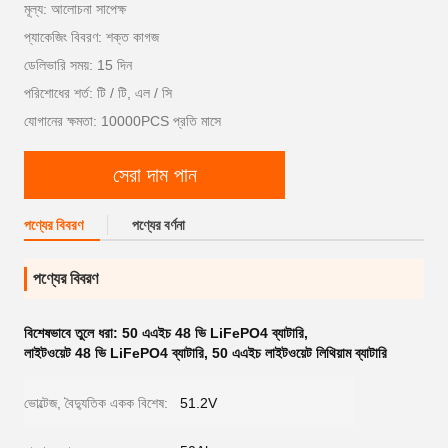
মূল্য: আলোচনা সাপেক্ষ
প্যাকেজিং বিবরণ: শক্ত কাগজ
ডেলিভারি সময়: 15 দিন
পরিশোধের শর্ত: টি / টি, এল / সি
যোগানের ক্ষমতা: 10000PCS প্রতি মাসে
সেরা দাম পান
পণ্যের বিবরণ
পণ্যের বর্ণনা
পণ্যের বিবরণ
বিশেষভাবে তুলে ধরা:
50 এএইচ 48 ভি LiFePO4 ব্যাটারি
,
লাইটওয়েট 48 ভি LiFePO4 ব্যাটারি
,
50 এএইচ লাইটওয়েট লিথিয়াম ব্যাটারি
ভোল্টেজ, বৈদ্যুতিক একক বিশেষ:
51.2V