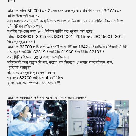
করে।
আমাদের কাছে 50,000 এম 2 সেল সেল এবং প্যাক ওয়ার্কশপ রয়েছে।3GWh এর
বার্ষিক উত্পাদনশীলতা সহ
সেল সরঞ্জাম এবং একটি প্রযুক্তিগত গবেষণা ও উন্নয়ন দল, এর বার্ষিক বিক্রয় পরিমাণ
দুটি বিলিয়ন পৌঁছাতে পারে,
স্থানীয় অঞ্চলের জন্য ১০০ মিলিয়ন বার্ষিক কর প্রদান করা হচ্ছে।
আমরা ISO9001: 2015 এবং ISO14001: 2015 এবং ISO45001: 2018
দিয়ে প্রস্তুতকারক।
আমাদের 32700 লাইফেপো 4 সেলটি পাস: ইউএল 1642 / বিআইএস / পিএসই / সিই
/ রোহস / আইইসি 62619 / আইইসি 61960 / আইইসি 62133 /
এবং সিবি / ইউএন 38.3 এবং এমএসডিএস।
শক্তিশালী আর অ্যান্ড ডি দল, কঠোর মান নিয়ন্ত্রণ, পেশাদার কাস্টমাইজড সার্ভ,
প্রতিযোগিতামূলক
দাম এবং দুর্দান্ত বিক্রয় দল team
শুধুমাত্র 32700 লাইফপো 4 ব্যাটারিতে
ফুকাস আমাদের পেশাদার করে তোলে !!!
আমাদের কারখানার পরিবেশ: আমাদের দেখার জন্য স্বাগতম!