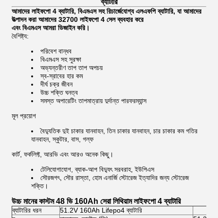
ব্যাটারি
আমাদের লাইফপো 4 ব্যাটারি, বিএমএস সহ রিচার্জেযোগ্য এলএফপি ব্যাটারি, যা আমাদের
উত্পাদন করা আমাদের 32700 লাইফপো 4 সেল ব্যবহার করে
এবং বিএমএস আমরা ডিজাইন করি।
বৈশিষ্ট্য:
পরিবেশ বান্ধব
বিএমএস সহ সুরক্ষা
অভ্যন্তরীণ তাপ তাপ অপচয়
স্ব-স্রাবের হার কম
দীর্ঘ চক্র জীবন
উচ্চ শক্তি ঘনত্ব
সমস্ত অপারেটিং তাপমাত্রায় দুর্দান্ত পারফরম্যান্স
মূল প্রয়োগ
বৈদ্যুতিক দুই চাকার যানবাহন, তিন চাকার যানবাহন, চার চাকার কম গতির
যানবাহন, স্কুটার, বাস, গল্ফ
কার্ট, ফর্কলিফ্ট, আরভি এবং আরও অনেক কিছু।
টেলিযোগাযোগ, ব্যাক-আপ বিদ্যুৎ সরবরাহ, ইউপিএস
সৌরজগৎ, সৌর রাস্তা, হোম এনার্জি স্টোরেজ ইত্যাদির জন্য স্টোরেজ
শক্তি।
উচ্চ মানের কাস্টম 48 ভি 160Ah সেরা লিথিয়াম লাইফপো 4 ব্যাটারি
ব্যাটারির ধরন
51.2V 160Ah Lifepo4 ব্যাটারি