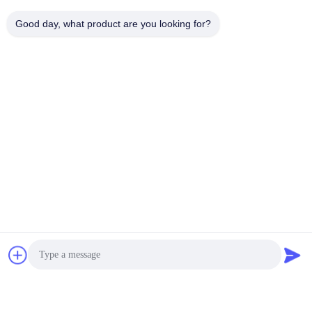
Good day, what product are you looking for?
আমাদের সম্পর্কে:
হ্যাক্সিং নিউ এনার্জি একটি গ্রুপ সংস্থা।
সদর দফতরটি শেনজেন হুয়াক্সিং নিউ এনার্জি কোং, লিমিটেড, এর সহায়ক সংস্থাগুলি
হুনান হুয়াক্সিং নিউ এনার্জি টেকনোলজি কোং, লিমিটেড যা 32700 লাইফপো 4 উত্পাদন করে
সেল এবং জুসিং নিউ এনার্জি কোং, লিমিটেড যা 32700 লাইফপো 4 ব্যাটারি প্যাক উত্পাদন
করে।
আমাদের কাছে 50,000 এম 2 সেল সেল এবং প্যাক ওয়ার্কশপ রয়েছে।3GWh এর
বার্ষিক উত্পাদনশীলতা সহ
সেল সরঞ্জাম এবং একটি প্রযুক্তিগত গবেষণা ও উন্নয়ন দল, এর বার্ষিক বিক্রয় পরিমাণ
দুটি বিলিয়ন পৌঁছাতে পারে,
স্থানীয় অঞ্চলের জন্য ১০০ মিলিয়ন বার্ষিক কর প্রদান করা হচ্ছে।
আমরা ISO9001: 2015 এবং ISO14001: 2015 এবং ISO45001: 2018
দিয়ে প্রস্তুতকারক।
আমাদের 32700 লাইফেপো 4 সেলটি পাস: ইউএল 1642 / বিআইএস / পিএসই / সিই