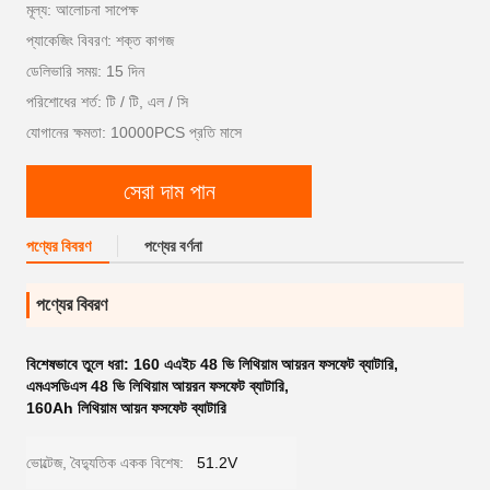
মূল্য: আলোচনা সাপেক্ষ
প্যাকেজিং বিবরণ: শক্ত কাগজ
ডেলিভারি সময়: 15 দিন
পরিশোধের শর্ত: টি / টি, এল / সি
যোগানের ক্ষমতা: 10000PCS প্রতি মাসে
সেরা দাম পান
পণ্যের বিবরণ
পণ্যের বর্ণনা
পণ্যের বিবরণ
বিশেষভাবে তুলে ধরা:
160 এএইচ 48 ভি লিথিয়াম আয়রন ফসফেট ব্যাটারি
,
এমএসডিএস 48 ভি লিথিয়াম আয়রন ফসফেট ব্যাটারি
,
160Ah লিথিয়াম আয়ন ফসফেট ব্যাটারি
ভোল্টেজ, বৈদ্যুতিক একক বিশেষ:
51.2V