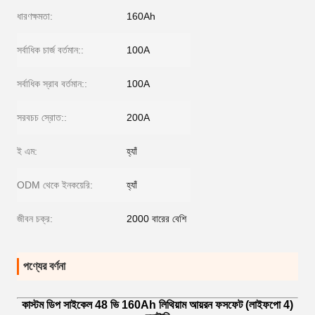
ধারণক্ষমতা:
160Ah
সর্বাধিক চার্জ বর্তমান::
100A
সর্বাধিক স্রাব বর্তমান::
100A
সরবচচ স্রোত::
200A
ই এম:
হ্যাঁ
ODM থেকে ইনকয়েরি:
হ্যাঁ
জীবন চক্র:
2000 বারের বেশি
পণ্যের বর্ণনা
কাস্টম ডিপ সাইকেল 48 ভি 160Ah লিথিয়াম আয়রন ফসফেট (লাইফপো 4)