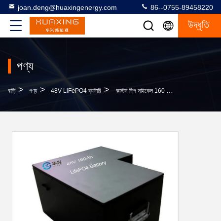
joan.deng@huaxingenergy.com
86--0755-89458220
উদ্ধৃতি
পণ্য
>
>
>
বাড়ি
পণ্য
48V LiFePO4 ব্যাটারি
কাস্টম ডিপ সাইকেল 160 এএইচ 48 ভি লিথিয়াম আয়রন ফসফেট ব্যাটারি