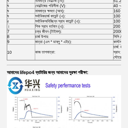
ঘ
নামমাত্র ভোল্টেজ (ভি):
51.2V
ঘ
ভোল্টেজের পরিসীমা (V):
40 ~ 58
ঘ
নামমাত্র ক্ষমতা (আহ):
160
ঘ
সর্বাধিকচার্জ কারেন্ট (এ):
100
৫
সর্বাধিকঅবিচ্ছিন্ন স্রাব কারেন্ট (এ):
100
।
পিক স্রাব বর্তমান (এ):
200
7
চক্র জীবন (টাইমস):
2000 বারে
8
চার্জ উপায়:
সিসি / সিভ
9
মাত্রা (এল * ডাব্লু * এইচ):
কাস্টমাইজ
চার্জ: 0
কাজ তাপমাত্রা:
স্রাব: 
10
স্টোরেজ
আমাদের lifepo4 ব্যাটারির জন্য আমাদের সুরক্ষা পরীক্ষা: