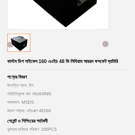
কাস্টম ডিপ সাইকেল 160 এএইচ 48 ভি লিথিয়াম আয়রন ফসফেট ব্যাটারি
পণ্যের বিবরণ
উৎপত্তি স্থল: চীন
পরিচিতিমুলক নাম: HUAXING
সাক্ষ্যদান: MSDS
মডেল নম্বার: এইচএক্স 48160
পেমেন্ট ও শিপিংয়ের শর্তাবলী
ন্যূনতম চাহিদার পরিমাণ: 100PCS