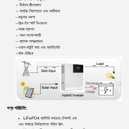
-- দীর্ঘতম জীবনকাল
-- সর্বোচ্চ নিরাপত্তা এবং নমনীয়তা
--মডুলার নকশা
--বিল্ড-ইন স্মার্ট বিএমএস
--সহজ স্থাপন
-- সরল সংযোগকারী
-- ব্যাপক সামঞ্জস্যতা
--ওয়াল-মাউন্ট করা এবং ক্যাবিনেট/
--র্যাক ঐচ্ছিক
পণ্য পরিচিতি:
LiFePO4 ব্যাটারি সবচেয়ে টেকসই এক
এবং বাজারে নির্ভরযোগ্য শক্তি উত্স.