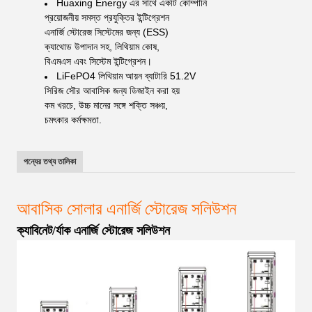
Huaxing Energy এর সাথে একটি কোম্পানি
প্রয়োজনীয় সমস্ত প্রযুক্তির ইন্টিগ্রেশন
এনার্জি স্টোরেজ সিস্টেমের জন্য (ESS)
ক্যাথোড উপাদান সহ, লিথিয়াম কোষ,
বিএমএস এবং সিস্টেম ইন্টিগ্রেশন।
LiFePO4 লিথিয়াম আয়ন ব্যাটারি 51.2V
সিরিজ সৌর আবাসিক জন্য ডিজাইন করা হয়
কম খরচে, উচ্চ মানের সঙ্গে শক্তি সঞ্চয়,
চমৎকার কর্মক্ষমতা.
পন্যের তথ্য তালিকা
আবাসিক সোলার এনার্জি স্টোরেজ সলিউশন
ক্যাবিনেট/র্যাক এনার্জি স্টোরেজ সলিউশন