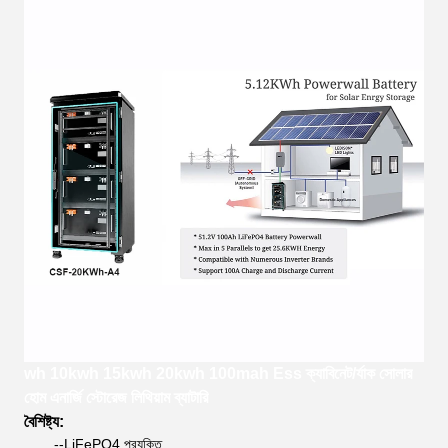
wh 10kwh 15kwh 20kwh 100mah Ess ক্যাবিনেট/র্যাক সোলার
হোম এনার্জি স্টোরেজ লিথিয়াম ব্যাটারি
বৈশিষ্ট্য:
--LiFePO4 প্রযুক্তি