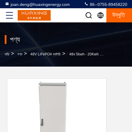
joan.deng@huaxingenergy.com
86--0755-89458220
উদ্ধৃতি
পণ্য
>
>
>
বাড়ি
পণ্য
48V LiFePO4 ব্যাটারি
48v 5kwh - 20Kwh সোলার এনার্জি স্টোরেজ ব্যাটারি 100ah 200ah Lifepo4 লিথিয়াম ব্যাটারি প্যাক