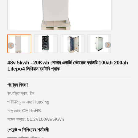
48v 5kwh - 20Kwh সোলার এনার্জি স্টোরেজ ব্যাটারি 100ah 200ah
Lifepo4 লিথিয়াম ব্যাটারি প্যাক
পণ্যের বিবরণ
উৎপত্তি স্থল: চীন
পরিচিতিমুলক নাম: Huaxing
সাক্ষ্যদান: CE RoHS
মডেল নম্বার: 51.2V100Ah/5KWh
পেমেন্ট ও শিপিংয়ের শর্তাবলী