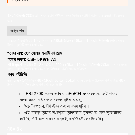
48v 10kwh 200mah Ess ক্যাবিনেট/র্যাক সোলার লিথিয়াম ব্যাটারি প্যাক হোম এনার্জি স্টোরেজের
জন্য
পণ্যের বর্ণনা
Lifepo4 ব্যাটারিয়া 51.2v 100ah 200ah 5kwh 10kwh, 15kwh 20kwh হোম সোলার
সিস্টেম ব্যাটারি পাওয়ার স্টোরেজ
পণ্যের নাম: হোম সোলার এনার্জি স্টোরেজ
পণ্যের মডেল: CSF-5KWh-A1
HLifepo4 ব্যাটারিয়া 51.2v 100ah 200ah 5kwh 10kwh, 15kwh 20kwh হোম সোলার
সিস্টেম ব্যাটারি পাওয়ার স্টোরেজ হোম লিথিয়াম ব্যাটারি সোলার স্টোরেজ
পণ্য পরিচিতি:
নতুন LifePO4 লিথিয়াম 48v 5Kwh 10Kwh15kwh হোম সোলার স্টোরেজ এনার্জি ব্যাটারি 48v
300ah, 51.2V হোম এনার্জি স্টোরেজ সিস্টেম
IFR32700 ধরনের নলাকার LiFeP04 একক কোষের ছোট আকার,
হালকা ওজন, পরিবেশগত সুরক্ষার সুবিধা রয়েছে,
উচ্চ নিরাপত্তা, দীর্ঘ জীবন এবং অন্যান্য সুবিধা।
এটি বিভিন্ন ব্যাটারি সংমিশ্রণে ব্যাপকভাবে ব্যবহৃত হয় যেমন স্বয়ংচালিত
ব্যাটারি, স্টার্ট আপ পাওয়ার সাপ্লাই, এনার্জি স্টোরেজ ইত্যাদি।
48v 5k