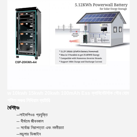
w 10kwh 15kwh 20kwh 100mAh Ess ক্যাবিনেট/র্যাক সৌর হোম
শক্তি সঞ্চয় লিথিয়াম ব্যাটারি
বৈশিষ্ট্যঃ
--লাইফপিও৪ প্রযুক্তি
-- দীর্ঘতম জীবনকাল
-- সর্বোচ্চ নিরাপত্তা এবং নমনীয়তা
--মডুলার ডিজাইন