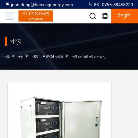
joan.deng@huaxingenergy.com
86--0755-89458220
উদ্ধৃতি
পণ্য
>
>
>
বাড়ি
পণ্য
48V LiFePO4 ব্যাটারি
স্মার্ট ৪৮ ভোল্ট লাইফপো ৪ ব্যাটারি