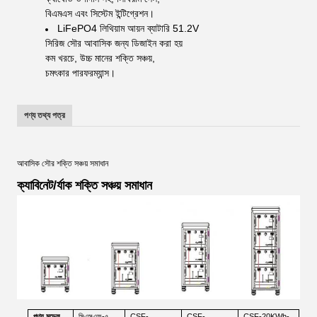
বিএমএস এবং সিস্টেম ইন্টিগ্রেশন।
LiFePO4 লিথিয়াম আয়ন ব্যাটারি 51.2V
সিরিজ সৌর আবাসিক জন্য ডিজাইন করা হয়
কম খরচে, উচ্চ মানের শক্তি সঞ্চয়,
চমৎকার পারফরম্যান্স।
পণ্য তথ্য পত্র
আবাসিক সৌর শক্তি সঞ্চয় সমাধান
ক্যাবিনেট/র্যাক শক্তি সঞ্চয় সমাধান
পণ্য
মডেল
সিএসএফ-৫
CSF-
CSF-
CSF-20KWh-