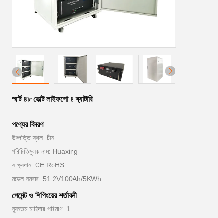
স্মার্ট ৪৮ ভোল্ট লাইফপো ৪ ব্যাটারি
পণ্যের বিবরণ
উৎপত্তি স্থল: চীন
পরিচিতিমুলক নাম: Huaxing
সাক্ষ্যদান: CE RoHS
মডেল নম্বার: 51.2V100Ah/5KWh
পেমেন্ট ও শিপিংয়ের শর্তাবলী
ন্যূনতম চাহিদার পরিমাণ: 1