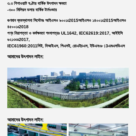
৩.৩ গিগাওয়াট ঘণ্টার বার্ষিক উৎপাদন ক্ষমতা
-৩০০ মিলিয়ন ডলার বার্ষিক টার্নওভার
গুণমান ব্যবস্থাপনা সিস্টেমঃ আইএসও ৯০০১ঃ2015আইএসও ১৪০০১ঃ2015আইএসও
৪৫০০১ঃ2018
পণ্য নিরাপত্তা ও কর্মক্ষমতা শংসাপত্রঃ UL1642, IEC62619:2017, আইইসি
৬২১৩৩ঃ2017,
IEC61960:2011সিই, বিআইএস, পিএসই, রোএইচএস, ইউএন৩৮।3এমএসডিএস
আমাদের উৎপাদন লাইন:
আমাদের উৎপাদন লাইন: