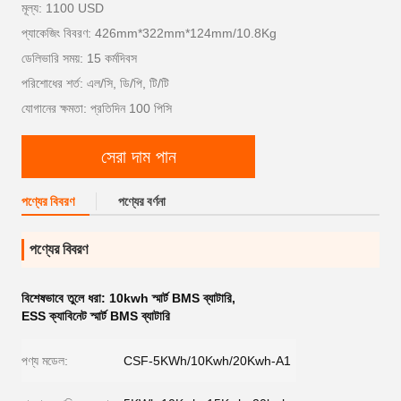
মূল্য: 1100 USD
প্যাকেজিং বিবরণ: 426mm*322mm*124mm/10.8Kg
ডেলিভারি সময়: 15 কর্মদিবস
পরিশোধের শর্ত: এল/সি, ডি/পি, টি/টি
যোগানের ক্ষমতা: প্রতিদিন 100 পিসি
সেরা দাম পান
পণ্যের বিবরণ
পণ্যের বর্ণনা
পণ্যের বিবরণ
বিশেষভাবে তুলে ধরা:
10kwh স্মার্ট BMS ব্যাটারি
,
ESS ক্যাবিনেট স্মার্ট BMS ব্যাটারি
পণ্য মডেল:
CSF-5KWh/10Kwh/20Kwh-A1