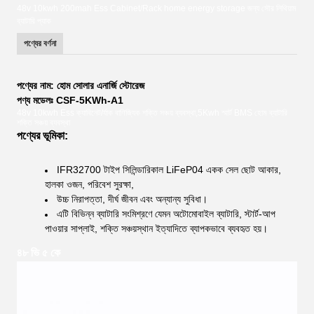
48v 10kwh 200mah Ess Cabinet/Rack home energy storage জন্য সৌর লিথিয়াম
ব্যাটারি প্যাক
পণ্যের বর্ণনা
পণ্যের নাম: হোম সোলার এনার্জি স্টোরেজ
পণ্য মডেলঃ CSF-5KWh-A1
48v 10kwh Ess ক্যাবিনেট/র্যাক বাণিজ্যিক শক্তি সঞ্চয় ব্যবস্থা,5Kwh স্মার্ট BMS হোম ব্যাটারি
শক্তি সঞ্চয় ব্যবস্থা
পণ্যের ভূমিকা:
IFR32700 টাইপ সিলিন্ডারিকাল LiFeP04 একক সেল ছোট আকার,
হালকা ওজন, পরিবেশ সুরক্ষা,
উচ্চ নিরাপত্তা, দীর্ঘ জীবন এবং অন্যান্য সুবিধা।
এটি বিভিন্ন ব্যাটারি সংমিশ্রণে যেমন অটোমোবাইল ব্যাটারি, স্টার্ট-আপ
পাওয়ার সাপ্লাই, শক্তি সঞ্চয়স্থান ইত্যাদিতে ব্যাপকভাবে ব্যবহৃত হয়।
৪৮ ভি ৫ কে