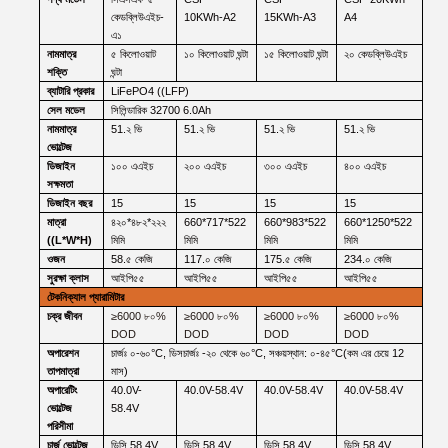
কেডব্লিউএইচ-
10KWh-A2
15KWh-A3
A4
এ১
নামমাত্র
৫ কিলোওয়াট
১০ কিলোওয়াট ঘন্টা
১৫ কিলোওয়াট ঘন্টা
২০ কেডব্লিউএইচ
শক্তি
ঘন্টা
ব্যাটারি
প্রকার
LiFePO4 ((LFP)
সেল
মডেল
সিলিন্ডারিক 32700
6.0Ah
নামমাত্র
51.২ ভি
51.২ ভি
51.২ ভি
51.২ ভি
ভোল্টেজ
ডিজাইন
১০০ এএইচ
২০০ এএইচ
৩০০ এএইচ
৪০০ এএইচ
সক্ষমতা
ডিজাইন
বছর
15
15
15
15
মাত্রা
৪২০*৪৮২*২২২
660*717*522
660*983*522
660*1250*522
((L*W*H)
মিমি
মিমি
মিমি
মিমি
ওজন
58.৫ কেজি
117.০ কেজি
175.৫ কেজি
234.০ কেজি
সুরক্ষা
ক্লাস
আইপি৫৫
আইপি৫৫
আইপি৫৫
আইপি৫৫
টেকনিক্যাল
প্যারামিটার
চক্র
জীবন
≥
6000
৮০%
≥
6000
৮০%
≥
6000
৮০%
≥
6000
৮০%
DOD
DOD
DOD
DOD
অপারেশন
চার্জঃ
০-৬০
°C
,
ডিসচার্জঃ
-২০ থেকে ৬০
°C
,
সঞ্চয়স্থান:
০-৪৫
°C
(কম
এর চেয়ে
12
তাপমাত্রা
মাস)
অপারেটিং
40.0V-
40.0V-58.4V
40.0V-58.4V
40.0V-58.4V
ভোল্টেজ
58.4V
পরিসীমা
চার্জ
ভোল্টেজ
ডিসি
58.4V
ডিসি
58.4V
ডিসি
58.4V
ডিসি
58.4V