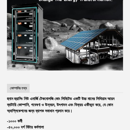
কোম্পানির তথ্য
হুনান হুয়াসিং নিউ এনার্জি টেকনোলজি কোং লিমিটেড একটি উচ্চ মানের লিথিয়াম আয়ন
ব্যাটারি কোম্পানি, গবেষণা ও উন্নয়ন, উৎপাদন এবং বিক্রয় একীভূত করে, যে কোন
অ্যাপ্লিকেশনের জন্য ব্যাপক সমাধান প্রদান করে।
-১০০০ কর্মী
-৫০,০০০ বর্গ মিটার কর্মশালা