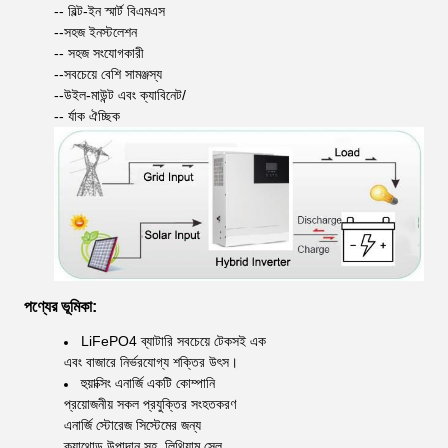
-- বিল্ট-ইন স্মার্ট বিএমএস
--সহজ ইনস্টলেশন
-- সহজ সংযোগকারী
--সবচেয়ে বেশি সামঞ্জস্য
--উইল-মাউন্ট এবং ক্যাবিনেট/
-- র্যাক ঐচ্ছিক
পণ্যের ভূমিকা:
LiFePO4 ব্যাটারি সবচেয়ে টেকসই এক
এবং বাজারে নির্ভরযোগ্য শক্তির উৎস।
হুয়াক্সিং এনার্জি একটি কোম্পানি
প্রয়োজনীয় সকল প্রযুক্তির সংহতকরণ
এনার্জি স্টোরেজ সিস্টেমের জন্য
ক্যাথোড উপাদান সহ, লিথিয়াম সেল,