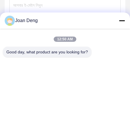
Joan Deng
পাঠান
12:50 AM
Good day, what product are you looking for?
SHENZHEN HUAXING NEW ENERGY
TECHNOLOGY CO.,LTD
joan.deng@huaxingenergy.com
86--0755-89458220
নং 18 শিজিং মিংচেং রোড, পিংশান জেলা, শেনঝেন শহর, গুয়াংডং প্রদেশ, চীন