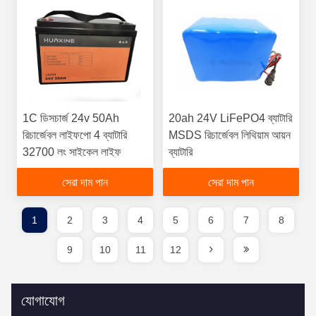
1C ডিসচার্জ 24v 50Ah
20ah 24V LiFePO4 ব্যাটারি
রিচার্জেবল লাইফপো 4 ব্যাটারি
MSDS রিচার্জেবল লিথিয়াম আয়ন
32700 লং সাইকেল লাইফ
ব্যাটারি
সেরা দাম পান
সেরা দাম পান
1
2
3
4
5
6
7
8
9
10
11
12
যোগাযোগ