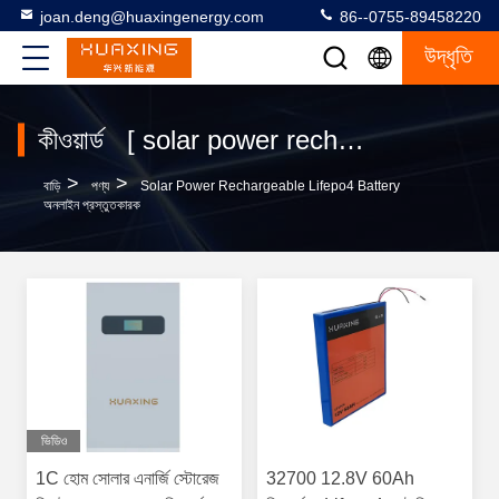
joan.deng@huaxingenergy.com
86--0755-89458220
উদ্ধৃতি
কীওয়ার্ড [ solar power rechargeable lifepo4 battery ] ম্যাচ 140 পণ্য
>
>
বাড়ি
পণ্য
Solar Power Rechargeable Lifepo4 Battery
অনলাইন প্রস্তুতকারক
ভিডিও
1C হোম সোলার এনার্জি স্টোরেজ
32700 12.8V 60Ah