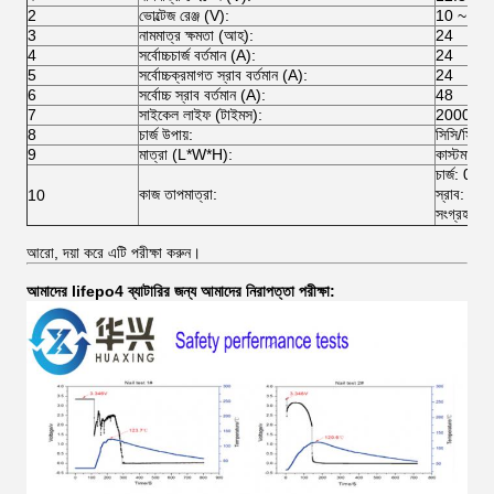
2
ভোল্টেজ রেঞ্জ (V):
10 ~ 14
3
নামমাত্র ক্ষমতা (আহ):
24
4
সর্বোচ্চচার্জ বর্তমান (A):
24
5
সর্বোচ্চক্রমাগত স্রাব বর্তমান (A):
24
6
সর্বোচ্চ স্রাব বর্তমান (A):
48
7
সাইকেল লাইফ (টাইমস):
2000 বারে
8
চার্জ উপায়:
সিসি/সিভি
9
মাত্রা (L*W*H):
কাস্টমাইজ 
চার্জ: 0
কাজ তাপমাত্রা:
স্রাব: -
10
সংগ্রহস্
আরো, দয়া করে এটি পরীক্ষা করুন।
আমাদের lifepo4 ব্যাটারির জন্য আমাদের নিরাপত্তা পরীক্ষা: