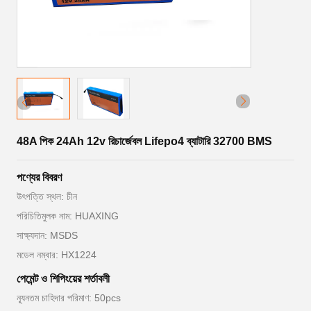
48A পিক 24Ah 12v রিচার্জেবল Lifepo4 ব্যাটারি 32700 BMS
পণ্যের বিবরণ
উৎপত্তি স্থল: চীন
পরিচিতিমুলক নাম: HUAXING
সাক্ষ্যদান: MSDS
মডেল নম্বার: HX1224
পেমেন্ট ও শিপিংয়ের শর্তাবলী
ন্যূনতম চাহিদার পরিমাণ: 50pcs