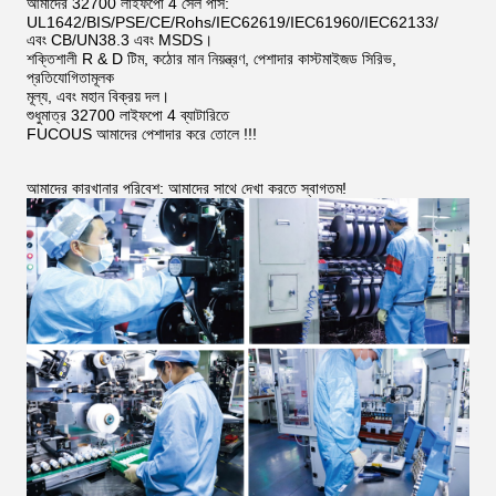
আমাদের 32700 লাইফপো 4 সেল পাস:
UL1642/BIS/PSE/CE/Rohs/IEC62619/IEC61960/IEC62133/
এবং CB/UN38.3 এবং MSDS।
শক্তিশালী R & D টিম, কঠোর মান নিয়ন্ত্রণ, পেশাদার কাস্টমাইজড সিরিভ,
প্রতিযোগিতামূলক
মূল্য, এবং মহান বিক্রয় দল।
শুধুমাত্র 32700 লাইফপো 4 ব্যাটারিতে
FUCOUS আমাদের পেশাদার করে তোলে !!!
আমাদের কারখানার পরিবেশ: আমাদের সাথে দেখা করতে স্বাগতম!