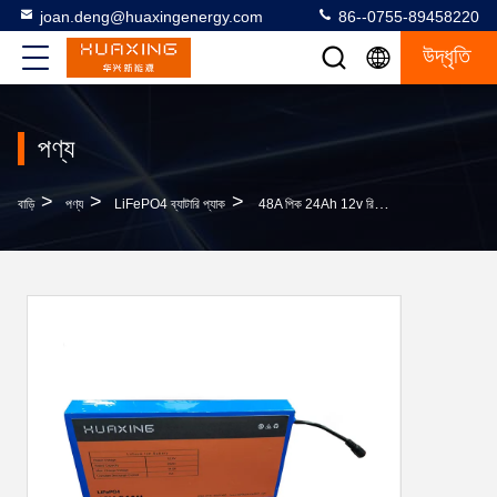
joan.deng@huaxingenergy.com
86--0755-89458220
উদ্ধৃতি
পণ্য
>
>
>
বাড়ি
পণ্য
LiFePO4 ব্যাটারি প্যাক
48A পিক 24Ah 12v রিচার্জেবল Lifepo4 ব্যাটারি 32700 BMS