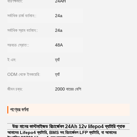
ধারণক্ষমতা:
24AH
সর্বাধিক চার্জ বর্তমান::
24a
সর্বাধিক স্রাব বর্তমান::
24a
সরবচচ স্রোত::
48A
ই এম:
হ্যাঁ
ODM থেকে ইনকয়েরি:
হ্যাঁ
জীবন চক্র:
2000 বারের বেশি
পণ্যের বর্ণনা
উচ্চ মানের কাস্টমাইজড রিচার্জেবল 24Ah 12v lifepo4 ব্যাটারি প্যাক
আমাদের Lifepo4 ব্যাটারি, BMS সহ রিচার্জেবল LFP ব্যাটারি, যা আমাদের