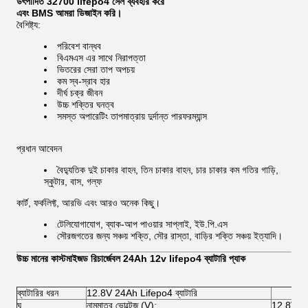
উৎপাদিত 32700 lifepo4 সেল ব্যবহার করে
এবং BMS আমরা ডিজাইন করি।
বৈশিষ্ট্য:
পরিবেশ বান্ধব
বিএমএস এর সাথে নিরাপত্তা
ভিতরের সেরা তাপ অপচয়
কম স্ব-স্রাব হার
দীর্ঘ চক্র জীবন
উচ্চ শক্তির ঘনত্ব
সমস্ত অপারেটিং তাপমাত্রায় দুর্দান্ত পারফরম্যান্স
প্রধান আবেদন
বৈদ্যুতিক দুই চাকার বাহন, তিন চাকার বাহন, চার চাকার কম গতির গাড়ি,
স্কুটার, বাস, গল্ফ
কার্ট, ফর্কলিফ্ট, আরভি এবং আরও অনেক কিছু।
টেলিযোগাযোগ, ব্যাক-আপ পাওয়ার সাপ্লাই, ইউ.পি.এস
সৌরজগতের জন্য সঞ্চয় শক্তি, সৌর রাস্তা, বাড়ির শক্তি সঞ্চয় ইত্যাদি।
উচ্চ মানের কাস্টমাইজড রিচার্জেবল 24Ah 12v lifepo4 ব্যাটারি প্যাক
ব্যাটারির ধরন
12.8V 24Ah Lifepo4 ব্যাটারি
ঘ
নামমাত্র ভোল্টেজ (V):
12.8V