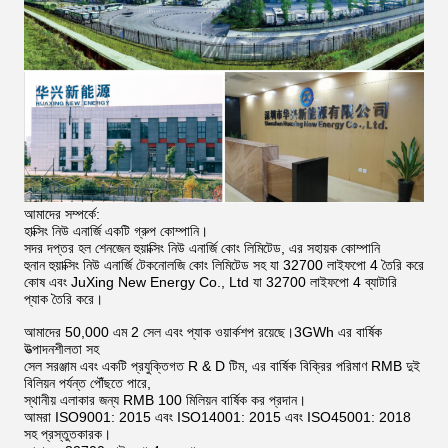
আমাদের সম্পর্কে:
হাক্সিং নিউ এনার্জি একটি গ্রুপ কোম্পানি।
সদর দপ্তর হল শেনজেন হুয়াক্সিং নিউ এনার্জি কোং লিমিটেড, এর সহায়ক কোম্পানি
হুনান হুয়াক্সিং নিউ এনার্জি টেকনোলজি কোং লিমিটেড সহ যা 32700 লাইফপো 4 তৈরি করে
কোষ এবং JuXing New Energy Co., Ltd যা 32700 লাইফপো 4 ব্যাটারি
প্যাক তৈরি করে।
আমাদের 50,000 এম 2 সেল এবং প্যাক ওয়ার্কশপ রয়েছে।3GWh এর বার্ষিক
উত্পাদনশীলতা সহ
সেল সরঞ্জাম এবং একটি প্রযুক্তিগত R & D টিম, এর বার্ষিক বিক্রির পরিমাণ RMB দুই
বিলিয়ন পর্যন্ত পৌঁছতে পারে,
স্থানীয় এলাকার জন্য RMB 100 মিলিয়ন বার্ষিক কর প্রদান।
আমরা ISO9001: 2015 এবং ISO14001: 2015 এবং ISO45001: 2018
সহ প্রস্তুতকারক।