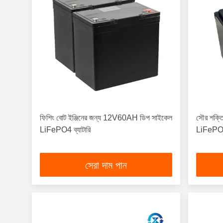
ফিশিং বোট ইঞ্জিনের জন্য 12V60AH ডিপ সাইকেল
সৌর শক্
LiFePO4 ব্যাটারি
LiFePO4 
সেরা দাম পান