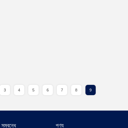
3
4
5
6
7
8
9
সম্বন্ধে
পণ্য