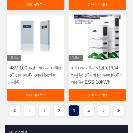
সেরা দাম পান
সেরা দাম পান
ভিডিও
ভিডিও
48V 100mah লিথিয়াম ব্যাটারি
বাড়ির জন্য উন্নত LiFePO4
স্টোরেজ সিস্টেম হোম রিচার্জেবল
প্রযুক্তি সৌর শক্তি সঞ্চয় সিস্টেম
এনার্জি
আবাসিক ESS 10kWh
সেরা দাম পান
সেরা দাম পান
1
2
3
4
যোগাযোগ