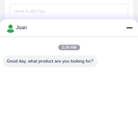
Joan
পাঠান
2:30 AM
Good day, what product are you looking for?
SHENZHEN HUAXING NEW ENERGY
TECHNOLOGY CO.,LTD
joan.deng@huaxingenergy.com
86--0755-89458220
নং 18 শিজিং মিংচেং রোড, পিংশান জেলা, শেনঝেন শহর, গুয়াংডং প্রদেশ, চীন