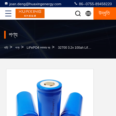
joan.deng@huaxingenergy.com
86--0755-89458220
উদ্ধৃতি
পণ্য
>
>
>
বাড়ি
পণ্য
LiFePO4 নলাকার ঘর
32700 3.2v 100ah Lifepo4 ব্যাটারি সেল ডিপ সাইকেল রিচার্জেবল লিথিয়াম IFR ব্যাটারি ইভির জন্য