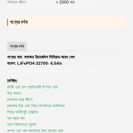
সাইকেল জীবন:
> 2000 বার
পণ্যের বর্ণনা
পণ্যের বর্ণনা
পণ্যের নাম: নলাকার রিচার্জেবল লিথিয়াম-আয়ন সেল
মডেল: LiFePO4-32700- 6.0Ah
ডিপ সাইকেল রিচার্জেবল লিথিয়াম আয়ন আইএফআর ব্যাটারি, ইভের জন্য 32700 3.2v 100ah
Lifepo4 ব্যাটারি সেল
বৈশিষ্ট্য:
বলিষ্ঠ এবং চাপ প্রতিরোধী ইস্পাত খাম
উচ্চ ক্ষমতা
চমৎকার চক্র জীবন
চমৎকার উচ্চ এবং নিম্ন তাপমাত্রা কর্মক্ষমতা
স্থির আউটপুট ভোল্টেজ
স্ব-স্রাব কম
ডবল নিরাপত্তা সুরক্ষা
কম্পন এবং শক অসামান্য উচ্চ স্তরের সঙ্গে