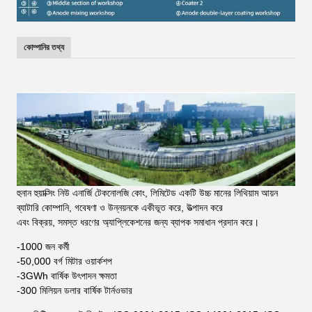
কোম্পানির তথ্য
হুনান হুয়াক্সিং নিউ এনার্জি টেকনোলজি কোং, লিমিটেড একটি উচ্চ মানের লিথিয়াম আয়ন
ব্যাটারি কোম্পানি, গবেষণা ও উন্নয়নকে একীভূত করে, উত্পাদন করে
এবং বিক্রয়, সমস্ত ধরণের অ্যাপ্লিকেশনের জন্য ব্যাপক সমাধান প্রদান করে।
-1000 জন কর্মী
-50,000 বর্গ মিটার ওয়ার্কশপ
-3GWh বার্ষিক উৎপাদন ক্ষমতা
-300 মিলিয়ন ডলার বার্ষিক টার্নওভার