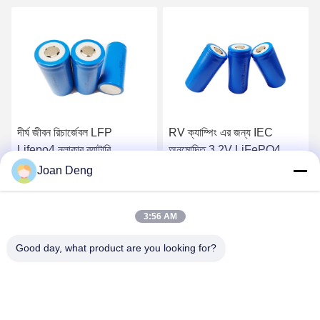
RV ক্যাম্পিং এর জন্য IEC
বৈদ্যুতিক গাড়ির জন্য রিচার্জেবল
অনুমোদিত 3.2V LiFePO4
নলাকার 32700 লিথিয়াম আয়ন সেল
নলাকার সেল রিচার্জেবল 6Ah
Joan Deng
32700
সেরা দাম পান
সেরা দাম পান
3:56 AM
Good day, what product are you looking for?
SHENZHEN HUAXING NEW ENERGY