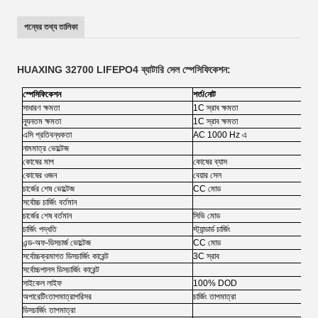
পন্যের তথ্য তালিকা
HUAXING 32700 LIFEPO4 ব্যাটারি সেল স্পেসিফিকেশন:
স্পেসিফিকেশন
শর্ত/নোট
সাধারণ ক্ষমতা
1C স্রাব ক্ষমতা
ন্যূনতম ক্ষমতা
1C স্রাব ক্ষমতা
এসি প্রতিবন্ধকতা
AC 1000 Hz এ
নামমাত্র ভোল্টেজ
কোষের মাপ
কোষের ব্যাস
কোষের ওজন
বেয়ার সেল
চার্জের শেষ ভোল্টেজ
CC মোড
সর্বোচ্চ চার্জিং বর্তমান
চার্জের শেষ বর্তমান
সিভি মোড
চার্জিং পদ্ধতি
স্ট্যান্ডার্ড চার্জিং
এন্ড-অফ-ডিসচার্জ ভোল্টেজ
CC মোড
সর্বোচ্চ
ক্রমাগত ডিসচার্জিং কারেন্ট
3C স্রাব
সর্বোচ্চ
পালস ডিসচার্জিং কারেন্ট
সাইকেল লাইফ
100% DOD
অপারেটিং
তাপমাত্রা
পরিসর
চার্জিং তাপমাত্রা
ডিসচার্জিং তাপমাত্রা