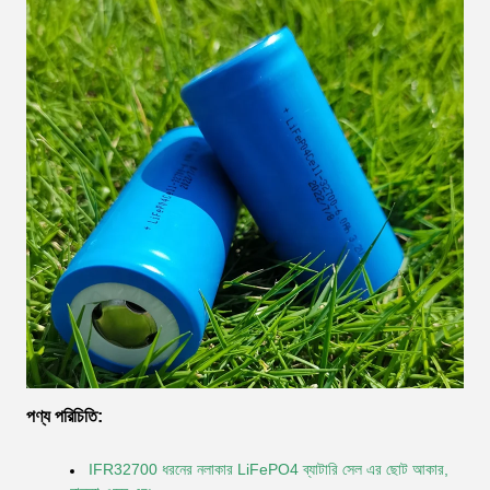
পণ্য পরিচিতি:
IFR32700 ধরনের নলাকার LiFePO4 ব্যাটারি সেল এর ছোট আকার,