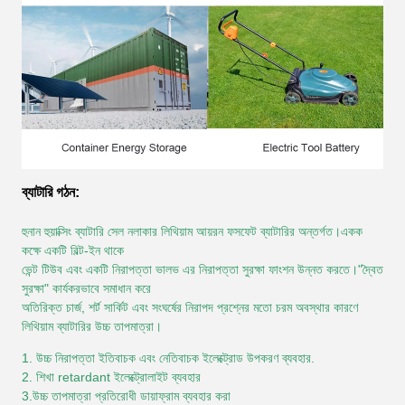
ব্যাটারি গঠন:
হুনান হুয়াক্সিং ব্যাটারি সেল নলাকার লিথিয়াম আয়রন ফসফেট ব্যাটারির অন্তর্গত।একক
কক্ষে একটি বিল্ট-ইন থাকে
ভেন্ট টিউব এবং একটি নিরাপত্তা ভালভ এর নিরাপত্তা সুরক্ষা ফাংশন উন্নত করতে।"দ্বৈত
সুরক্ষা" কার্যকরভাবে সমাধান করে
অতিরিক্ত চার্জ, শর্ট সার্কিট এবং সংঘর্ষের নিরাপদ প্রশ্নের মতো চরম অবস্থার কারণে
লিথিয়াম ব্যাটারির উচ্চ তাপমাত্রা।
1. উচ্চ নিরাপত্তা ইতিবাচক এবং নেতিবাচক ইলেক্ট্রোড উপকরণ ব্যবহার.
2. শিখা retardant ইলেক্ট্রোলাইট ব্যবহার
3.উচ্চ তাপমাত্রা প্রতিরোধী ডায়াফ্রাম ব্যবহার করা