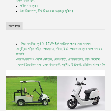
হালকা ওজন এবং
পরিবেশ বান্ধব।
উচ্চ নিরাপত্তা, দীর্ঘ জীবন এবং অন্যান্য সুবিধা।
আবেদনপত্র
-লিড অ্যাসিড ব্যাটারি 12V/48V প্রতিস্থাপনের সেরা সমাধান
-সামুদ্রিক শক্তি শক্তি সঞ্চয়স্থান, নৌকা, ইয়ট, পালতোলা ব্যাক আপ পাওয়ার
সাপ্লাই
-আরভি/ক্যাম্পিং এনার্জি স্টোরেজ, যেমন লাইট, রেফ্রিজারেটর, হিটিং ইত্যাদি।
- হালকা বৈদ্যুতিক যান, যেমন গলফ কার্ট, স্কুটার, ই-রিকশা, দুই/তিন চাকার গাড়ি