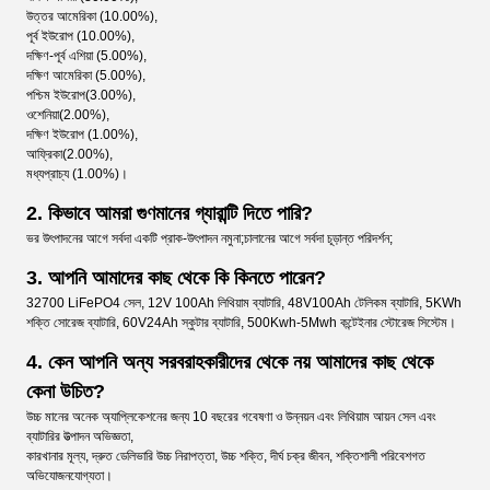
উত্তর আমেরিকা (10.00%),
পূর্ব ইউরোপ (10.00%),
দক্ষিণ-পূর্ব এশিয়া (5.00%),
দক্ষিণ আমেরিকা (5.00%),
পশ্চিম ইউরোপ(3.00%),
ওশেনিয়া(2.00%),
দক্ষিণ ইউরোপ (1.00%),
আফ্রিকা(2.00%),
মধ্যপ্রাচ্য (1.00%)।
2. কিভাবে আমরা গুণমানের গ্যারান্টি দিতে পারি?
ভর উৎপাদনের আগে সর্বদা একটি প্রাক-উৎপাদন নমুনা;চালানের আগে সর্বদা চূড়ান্ত পরিদর্শন;
3. আপনি আমাদের কাছ থেকে কি কিনতে পারেন?
32700 LiFePO4 সেল, 12V 100Ah লিথিয়াম ব্যাটারি, 48V100Ah টেলিকম ব্যাটারি, 5KWh
শক্তি সোরেজ ব্যাটারি, 60V24Ah স্কুটার ব্যাটারি, 500Kwh-5Mwh কন্টেইনার স্টোরেজ সিস্টেম।
4. কেন আপনি অন্য সরবরাহকারীদের থেকে নয় আমাদের কাছ থেকে
কেনা উচিত?
উচ্চ মানের অনেক অ্যাপ্লিকেশনের জন্য 10 বছরের গবেষণা ও উন্নয়ন এবং লিথিয়াম আয়ন সেল এবং
ব্যাটারির উত্পাদন অভিজ্ঞতা,
কারখানার মূল্য, দ্রুত ডেলিভারি উচ্চ নিরাপত্তা, উচ্চ শক্তি, দীর্ঘ চক্র জীবন, শক্তিশালী পরিবেশগত
অভিযোজনযোগ্যতা।