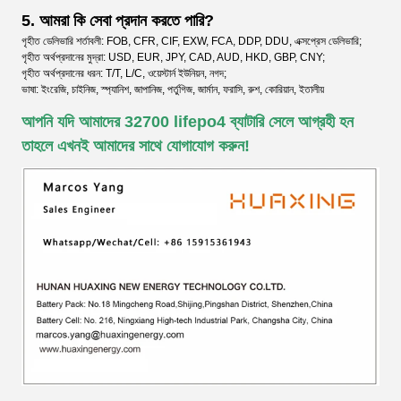
5. আমরা কি সেবা প্রদান করতে পারি?
গৃহীত ডেলিভারি শর্তাবলী: FOB, CFR, CIF, EXW, FCA, DDP, DDU, এক্সপ্রেস ডেলিভারি;
গৃহীত অর্থপ্রদানের মুদ্রা: USD, EUR, JPY, CAD, AUD, HKD, GBP, CNY;
গৃহীত অর্থপ্রদানের ধরন: T/T, L/C, ওয়েস্টার্ন ইউনিয়ন, নগদ;
ভাষা: ইংরেজি, চাইনিজ, স্প্যানিশ, জাপানিজ, পর্তুগিজ, জার্মান, ফরাসি, রুশ, কোরিয়ান, ইতালীয়
আপনি যদি আমাদের 32700 lifepo4 ব্যাটারি সেলে আগ্রহী হন
তাহলে এখনই আমাদের সাথে যোগাযোগ করুন!