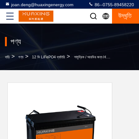
joan.deng@huaxingenergy.com
86--0755-89458220
উদ্ধৃতি
পণ্য
>
>
>
বাড়ি
পণ্য
12 ভি LiFePO4 ব্যাটারি
সামুদ্রিক / আরভির জন্য Huaxing 12V 200Ah LiFePO4 ব্যাটারি LiPF6 ইলেক্ট্রোলাইট