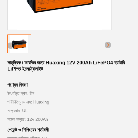
সামুদ্রিক / আরভির জন্য Huaxing 12V 200Ah LiFePO4 ব্যাটারি
LiPF6 ইলেক্ট্রোলাইট
পণ্যের বিবরণ
উৎপত্তি স্থল: চীন
পরিচিতিমুলক নাম: Huaxing
সাক্ষ্যদান: UL
মডেল নম্বার: 12v 200Ah
পেমেন্ট ও শিপিংয়ের শর্তাবলী