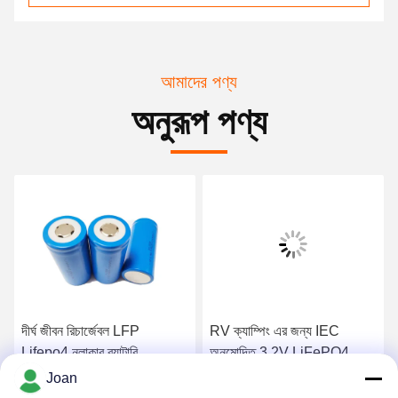
আমাদের পণ্য
অনুরূপ পণ্য
দীর্ঘ জীবন রিচার্জেবল LFP
RV ক্যাম্পিং এর জন্য IEC
Lifepo4 নলাকার ব্যাটারি
অনুমোদিত 3.2V LiFePO4
6000Mah BIS CE অনুমোদিত
নলাকার সেল রিচার্জেবল 6Ah
Joan
32700
সেরা দাম পান
সেরা দাম পান