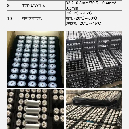
32.2±0.3mm*70.5﹢0.4mm/﹣
মাত্রা(L*W*H):
9
0.3mm
চার্জ: 0℃～45℃
কাজ তাপমাত্রা:
স্রাব: -20℃～60℃
10
স্টোরেজ: -20℃～45℃