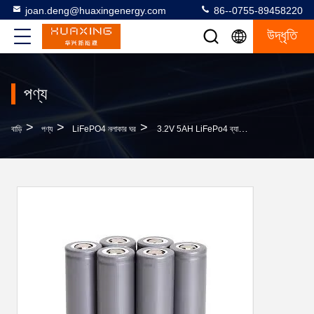
joan.deng@huaxingenergy.com
86--0755-89458220
উদ্ধৃতি
পণ্য
>
>
>
বাড়ি
পণ্য
LiFePO4 নলাকার ঘর
3.2V 5AH LiFePo4 ব্যাটারি সেল 32650 32700 ব্যাটার 2 হুইল ইলেকট্রিক গাড়ির জন্য