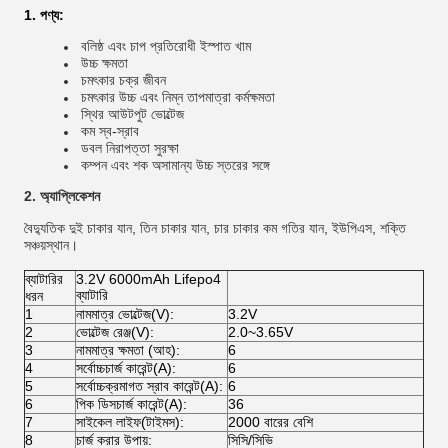
1. পণ্য:
বলিষ্ঠ এবং চাপ প্রতিরোধী ইস্পাত খাম
উচ্চ ক্ষমতা
চমৎকার চক্র জীবন
চমৎকার উচ্চ এবং নিম্ন তাপমাত্রা কর্মক্ষমতা
স্থির আউটপুট ভোল্টেজ
কম স্ব-স্রাব
ডবল নিরাপত্তা সুরক্ষা
কম্পন এবং শক অসামান্য উচ্চ স্তরের সঙ্গে
2. অ্যাপ্লিকেশন
বৈদ্যুতিক দুই চাকার যান, তিন চাকার যান, চার চাকার কম গতির যান, ইউপিএস, শক্তি
সঞ্চয়স্থান।
ব্যাটারির
3.2V 6000mAh Lifepo4
ব্যাটারি
ধরন
1
নামমাত্র ভোল্টেজ(V):
3.2V
2
ভোল্টেজ রেঞ্জ(V):
2.0~3.65V
3
নামমাত্র ক্ষমতা (আহ):
6
4
সর্বোচ্চচার্জ কারেন্ট(A):
6
5
সর্বোচ্চক্রমাগত স্রাব কারেন্ট(A):
6
6
পিক ডিসচার্জ কারেন্ট(A):
36
7
সাইকেল লাইফ(টাইমস):
2000 বারের বেশি
8
চার্জ করার উপায়:
সিসি/সিভি