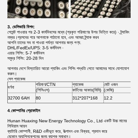
3. ডেলিভারি বিশদ:
পেমেন্ট পাওয়ার পর 2-3 কার্যদিবসের মধ্যে (প্রকৃত পরিমাণের উপর ভিত্তি করে) · ট্র্যাকিং
নম্বর।প্রসবের পরে আপনাকে পাঠানো হবে, এবং আমরা ট্র্যাক করব
আপনি তাদের সব না পাওয়া পর্যন্ত আপনার জন্য পণ্য.
DHL/FedEx/UPS: 3-5 কর্মদিবস ·
এয়ার শিপিং: 5-7 কর্মদিবস
সমুদ্র শিপিং: 20-28 দিন
আপনার দেশে বিস্তারিত আরো প্যাকিং এবং শিপিং পদ্ধতি পেতে আমাদের সাথে যোগাযোগ
করুন।
সেল প্যাকেজ
পরিমাণ/CTN
প্যাকেজ
মোট ওজন
নেট
বর্ণনা
(পিসিএস)
কার্টনের আকার(মিমি)
(কেজি)
(কেজ
32700 6AH
80
312*207*168
12.2
11.
4
.
কোম্পানির প্রোফাইল
Hunan Huaxing New Energy Technology Co., Ltd একটি উচ্চ মানের
লিথিয়াম আয়ন
ব্যাটারি কোম্পানী, R&D একীভূত করে, উত্পাদন এবং বিক্রয়, প্রদান করে
যেকোন অ্যাপ্লিকেশনের জন্য ব্যাপক সমাধান।