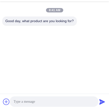
8:41 AM
Good day, what product are you looking for?
SHENZHEN HUAXING NEW ENERGY
TECHNOLOGY CO.,LTD
joan.deng@huaxingenergy.com
86--0755-89458220
নং 18 শিজিং মিংচেং রোড, পিংশান জেলা, শেনঝেন শহর, গুয়াংডং প্রদেশ, চীন
চীন ভালো মানের 12 ভি LiFePO4 ব্যাটারি সরবরাহকারী। কপিরাইট © 2021-2026 Shenzhen
Huaxing New Energy Technology Co.,Ltd . সমস্ত অধিকার সংরক্ষিত.