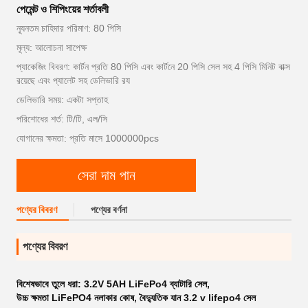
পেমেন্ট ও শিপিংয়ের শর্তাবলী
ন্যূনতম চাহিদার পরিমাণ: 80 পিসি
মূল্য: আলোচনা সাপেক্ষ
প্যাকেজিং বিবরণ: কার্টন প্রতি 80 পিসি এবং কার্টনে 20 পিসি সেল সহ 4 পিসি মিনিট বাক্স
রয়েছে এবং প্যালেট সহ ডেলিভারি রয
ডেলিভারি সময়: একটা সপ্তাহ
পরিশোধের শর্ত: টি/টি, এল/সি
যোগানের ক্ষমতা: প্রতি মাসে 1000000pcs
সেরা দাম পান
পণ্যের বিবরণ
পণ্যের বর্ণনা
পণ্যের বিবরণ
বিশেষভাবে তুলে ধরা:
3.2V 5AH LiFePo4 ব্যাটারি সেল
,
উচ্চ ক্ষমতা LiFePO4 নলাকার কোষ
,
বৈদ্যুতিক যান 3.2 v lifepo4 সেল