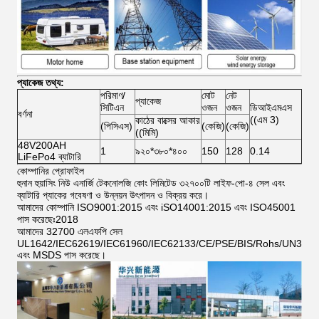
প্যাকেজ তথ্য:
পরিমাণ/
মোট
নেট
প্যাকেজ
সিটিএন
ওজন
ওজন
ডিআইএমএস
বর্ণনা
((এম 3)
কাঠের বাক্সের আকার
(পিসিএস)
(কেজি)
(কেজি)
((মিমি)
48V200AH
1
৯২০*৩৮০*৪০০
150
128
0.14
LiFePo4 ব্যাটারি
কোম্পানির প্রোফাইল
হুনান হুয়াসিং নিউ এনার্জি টেকনোলজি কোং লিমিটেড ৩২৭০০টি লাইফ-পো-৪ সেল এবং
ব্যাটারি প্যাকের গবেষণা ও উন্নয়ন উৎপাদন ও বিক্রয় করে।
আমাদের কোম্পানি ISO9001:2015 এবং iSO14001:2015 এবং ISO45001
পাস করেছেঃ2018
আমাদের 32700 এলএফপি সেল
UL1642/IEC62619/IEC61960/IEC62133/CE/PSE/BIS/Rohs/UN38.8
এবং MSDS পাস করেছে।