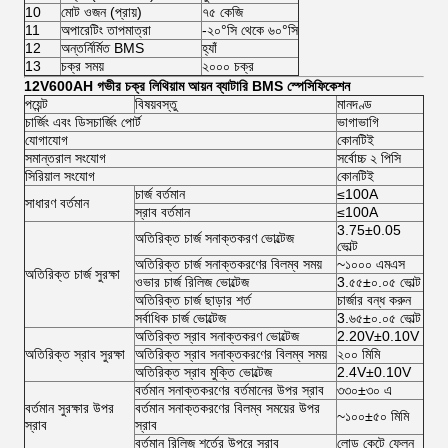
10
মোট ওজন (প্রায়)
৭৫ কেজি
11
অপারেটিং তাপমাত্রা
-২০°সি থেকে ৬০°সি
12
অন্তর্নির্মিত BMS
হ্যাঁ
13
চক্র সময়
২০০০ চক্র
12V600AH গভীর চক্র লিথিয়াম আয়ন ব্যাটারি BMS স্পেসিফিকেশন
পয়েন্ট
বিষয়বস্তু
মানদণ্ড
চার্জিং এবং ডিসচার্জিং পোর্ট
ভাগাভাগি
যোগাযোগ
কোনটিই
সমান্তরাল সংযোগ
সর্বোচ্চ ২ পিসি
সিরিয়াল সংযোগ
কোনটিই
চার্জ বর্তমান
≤100A
সাধারণ বর্তমান
স্রাব বর্তমান
≤100A
3.75±0.05
অতিরিক্ত চার্জ সনাক্তকরণ ভোল্টেজ
ভোল্ট
অতিরিক্ত চার্জ সনাক্তকরণের বিলম্ব সময়
~১০০০ এমএস
অতিরিক্ত চার্জ সুরক্ষা
ওভার চার্জ রিলিজ ভোল্টেজ
3.৫৫±০.০৫ ভোল্ট
অতিরিক্ত চার্জ ছাড়ার শর্ত
চার্জার বন্ধ করুন
সর্বাধিক চার্জ ভোল্টেজ
3.৬৫±০.০৫ ভোল্ট
অতিরিক্ত স্রাব সনাক্তকরণ ভোল্টেজ
2.20V±0.10V
অতিরিক্ত স্রাব সুরক্ষা
অতিরিক্ত স্রাব সনাক্তকরণের বিলম্ব সময়
২০০ মিমি
অতিরিক্ত স্রাব মুক্তি ভোল্টেজ
2.4V±0.10V
বর্তমান সনাক্তকরণের বর্তমানের উপর স্রাব
৩৩০±৩০ এ
বর্তমান সুরক্ষার উপর
বর্তমান সনাক্তকরণের বিলম্ব সময়ের উপর
~১০০±৫০ মিমি
স্রাব
স্রাব
বর্তমান রিলিজ শর্তের উপরে স্রাব
লোড কেটে ফেলুন