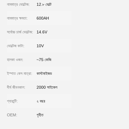
নামমাত্র ভোল্টেজ:
12.৮ ভোল্ট
নামমাত্র ক্ষমতা:
600AH
সর্বোচ্চ চার্জ ভোল্টেজ:
14.6V
ভোল্টেজ কাটা:
10V
হালকা ওজন:
~75 কেজি
ইস্পাত কেস মাত্রা:
কাস্টমাইজড
দীর্ঘ জীবনকাল:
2000 সাইকেল
গ্যারান্টি:
২ বছর
OEM:
গৃহীত