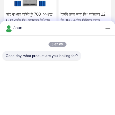
হাই পাওয়ার আউটপুট 700 এএএইচ
ইউপিএসের জন্য ডিপ সাইকেল 12
600 কেজি ডিপ সাইকেল লিথিয়াম
ভি 360 এএইচ লিথিয়াম আয়ন
আয়ন ব্যাটারি
ব্যাটারি প্যাক
Joan
সেরা দাম পান
সেরা দাম পান
5:07 PM
Good day, what product are you looking for?
SHENZHEN HUAXING NEW ENERGY
TECHNOLOGY CO.,LTD
joan.deng@huaxingenergy.com
86--0755-89458220