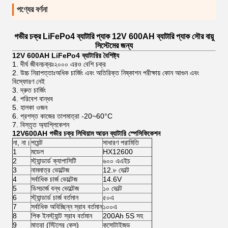
পণ্যের বর্ণনা
গভীর চক্র LiFePo4 ব্যাটারি প্যাক 12V 600AH ব্যাটারি প্যাক সৌর বায়ু
সিস্টেমের জন্য
12V 600AH LiFePo4 ব্যাটারির বৈশিষ্ট্য
1. দীর্ঘ জীবনচক্রঃ২০০০ এরও বেশি চক্র
2. উচ্চ নিরাপত্তাঃঅধিক চার্জিং এবং অতিরিক্ত নিষ্কাশন পরীক্ষায় কোন আগুন এবং
বিস্ফোরণ নেই
3. দ্রুত চার্জিং
4. পরিবেশ বান্ধব
5. হালকা ওজন
6. প্রশস্ত কাজের তাপমাত্রা -20~60°C
7. বিস্তৃত অ্যাপ্লিকেশন
12V600AH গভীর চক্র লিথিয়াম আয়ন ব্যাটারি স্পেসিফিকেশন
না, না।
পয়েন্ট
সাধারণ পরামিতি
1
মডেল
HX12600
2
স্ট্যান্ডার্ড ক্যাপাসিটি
৬০০ এএইচ
3
নামমাত্র ভোল্টেজ
12.৮ ভোল্ট
4
সর্বাধিক চার্জ ভোল্টেজ
14.6V
5
ডিসচার্জ বন্ধ ভোল্টেজ
১০ ভোল্ট
6
স্ট্যান্ডার্ড চার্জ বর্তমান
৫০এ
7
সর্বাধিক অবিচ্ছিন্ন স্রাব বর্তমান
১০০এ
8
পিক ইনস্ট্যান্ট স্রাব বর্তমান
200Ah 5S সহ
9
মাত্রা (স্টিলের কেস)
কুসোটাইজড