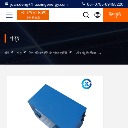
joan.deng@huaxingenergy.com
86--0755-89458220
উদ্ধৃতি
পণ্য
>
>
>
বাড়ি
পণ্য
ডিপ সাইকেল লিথিয়াম আয়ন ব্যাটারি
সৌর বায়ু সিস্টেমের জন্য 5 এস 600 এএইচ 12 ভি লিথিয়াম ডিপ সাইকেল ব্যাটারি