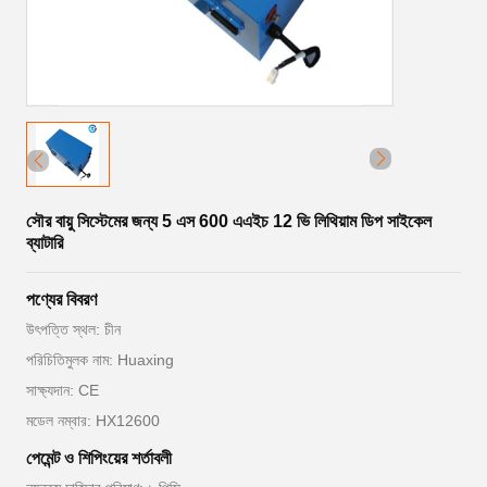
সৌর বায়ু সিস্টেমের জন্য 5 এস 600 এএইচ 12 ভি লিথিয়াম ডিপ সাইকেল
ব্যাটারি
পণ্যের বিবরণ
উৎপত্তি স্থল: চীন
পরিচিতিমুলক নাম: Huaxing
সাক্ষ্যদান: CE
মডেল নম্বার: HX12600
পেমেন্ট ও শিপিংয়ের শর্তাবলী