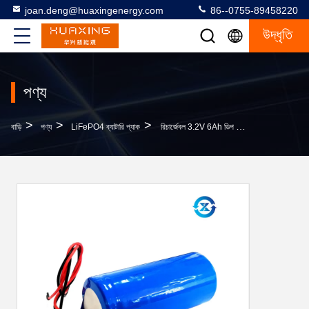
joan.deng@huaxingenergy.com
86--0755-89458220
উদ্ধৃতি
পণ্য
>
>
>
বাড়ি
পণ্য
LiFePO4 ব্যাটারি প্যাক
রিচার্জেবল 3.2V 6Ah ডিপ সাইকেল ব্যাটারি প্যাক