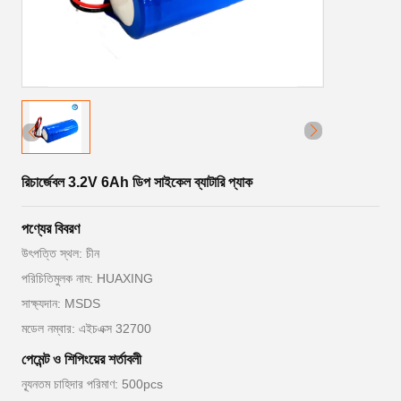
রিচার্জেবল 3.2V 6Ah ডিপ সাইকেল ব্যাটারি প্যাক
পণ্যের বিবরণ
উৎপত্তি স্থল: চীন
পরিচিতিমুলক নাম: HUAXING
সাক্ষ্যদান: MSDS
মডেল নম্বার: এইচএক্স 32700
পেমেন্ট ও শিপিংয়ের শর্তাবলী
ন্যূনতম চাহিদার পরিমাণ: 500pcs