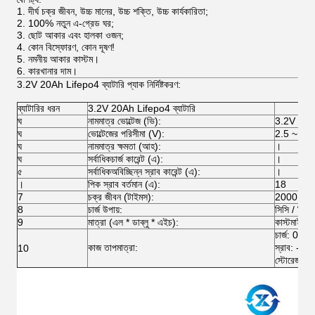
1. দীর্ঘ চক্র জীবন, উচ্চ মানের, উচ্চ শক্তি, উচ্চ কার্যকারিতা;
2. 100% নতুন এ-গ্রেড ঘর;
3. ছোট আকার এবং হালকা ওজন;
4. কোন বিস্ফোরণ, কোন দূষণ!
5. নমনীয় আকার কাস্টম।
6. কারখানার দাম।
3.2V 20Ah Lifepo4 ব্যাটারি প্যাক নির্দিষ্টকরণ:
ব্যাটারির ধরন
3.2V 20Ah Lifepo4 ব্যাটারি
ঘ
নামমাত্র ভোল্টেজ (ভি):
3.2V
ঘ
ভোল্টেজের পরিসীমা (V):
2.5 ~ 3.
ঘ
নামমাত্র ক্ষমতা (আহ):
।
ঘ
সর্বাধিকচার্জ কারেন্ট (এ):
।
৫
সর্বাধিকঅবিচ্ছিন্ন স্রাব কারেন্ট (এ):
।
।
পিক স্রাব বর্তমান (এ):
18
7
চক্র জীবন (টাইমস):
2000 বারের
8
চার্জ উপায়:
সিসি / সিভি
9
মাত্রা (এল * ডাব্লু * এইচ):
কাস্টমাইজড
চার্জ: 0 
কাজ তাপমাত্রা:
স্রাব: -
10
স্টোরেজ: