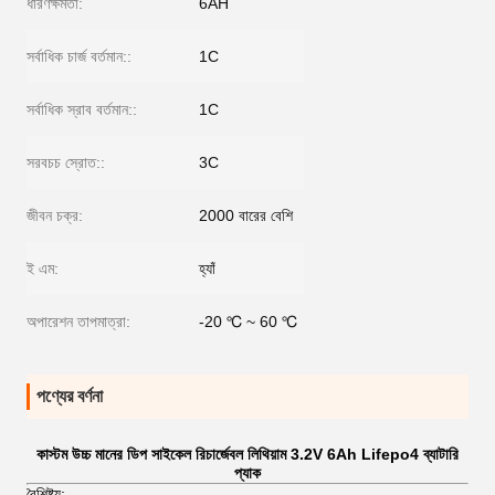
ধারণক্ষমতা:
6AH
সর্বাধিক চার্জ বর্তমান::
1C
সর্বাধিক স্রাব বর্তমান::
1C
সরবচচ স্রোত::
3C
জীবন চক্র:
2000 বারের বেশি
ই এম:
হ্যাঁ
অপারেশন তাপমাত্রা:
-20 ℃ ~ 60 ℃
পণ্যের বর্ণনা
কাস্টম উচ্চ মানের ডিপ সাইকেল রিচার্জেবল লিথিয়াম 3.2V 6Ah Lifepo4 ব্যাটারি
প্যাক
বৈশিষ্ট্য: