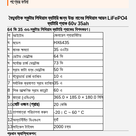
পণ্যের বর্ণনা
বৈদ্যুতিক স্কুটার লিথিয়াম ব্যাটারি জন্য উচ্চ মানের লিথিয়াম আয়ন LiFePO4
ব্যাটারি প্যাক 60v 35ah
64 ভি 35 এএ-স্কুটার লিথিয়াম ব্যাটারি প্যাকের বিশদকরণ।
না
জেনারেল প্যারামিটার
আইটেম
ঘ
HX6435
মডেল
ঘ
35 এএইচ
মানক ক্ষমতা
ঘ
64 ভি
রেটেড ভোল্টেজ
ঘ
73 ভি
সর্বোচ্চ চার্জ ভোল্টেজ
৫
50 ভি
স্রাব কাটা বন্ধ ভোল্টেজ
।
10 এ
স্ট্যান্ডার্ড চার্জ বর্তমান
7
35 এ
সর্বাধিক ক্রমাগত স্রাব বর্তমান
8
60 এ
পিক তাত্ক্ষণিক স্রাব কারেন্ট
9
365.0 × 185.0 × 180.0 মিমি
মাত্রা (এবিএস)
10
20 কেজি
মোট ওজন (প্রায়)
11
তাপমাত্রা পরিচালনা করুন
-20। C ~ 60 ° C
12
হ্যাঁ
অন্তর্নির্মিত বিএমএস
13
2000 চক্র
সাইকেল টাইমস
প্রধান অ্যাপ্লিকেশন: