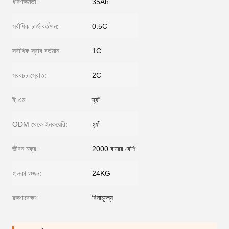
ধারণক্ষমতা:
35Ah
সর্বাধিক চার্জ বর্তমান:
0.5C
সর্বাধিক স্রাব বর্তমান:
1C
সরবচচ স্রোত:
2C
ই এম:
হ্যাঁ
ODM থেকে ইনকয়েরি:
হ্যাঁ
জীবন চক্র:
2000 বারের বেশি
হালকা ওজন:
24KG
রক্ষণাবেক্ষণ:
বিনামূল্যে