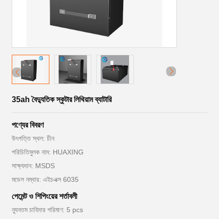
35ah বৈদ্যুতিক স্কুটার লিথিয়াম ব্যাটারি
পণ্যের বিবরণ
উৎপত্তি স্থল: চীন
পরিচিতিমুলক নাম: HUAXING
সাক্ষ্যদান: MSDS
মডেল নম্বার: এইচএক্স 6035
পেমেন্ট ও শিপিংয়ের শর্তাবলী
ন্যূনতম চাহিদার পরিমাণ: 5 pcs