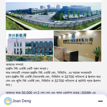
আমাদের সম্পর্কে:
হ্যাক্সিং নিউ এনার্জি একটি গ্রুপ সংস্থা।
সদর দফতরটি শেনজেন হুয়াক্সিং নিউ এনার্জি কোং, লিমিটেড, এর সহায়ক সংস্থাগুলি
হুনান হুয়াক্সিং নিউ এনার্জি টেকনোলজি কোং, লিমিটেড যা 32700 লাইফপো 4 উত্পাদন করে
সেল এবং জুসিং নিউ এনার্জি কোং, লিমিটেড যা 32700 লাইফপো 4 ব্যাটারি প্যাক উত্পাদন
করে।
আমাদের কাছে 50,000 এম 2 সেল সেল এবং প্যাক ওয়ার্কশপ রয়েছে।3GWh এর
বার্ষিক উত্পাদনশীলতা সহ
Joan Deng
সেল সরঞ্জাম এবং একটি প্রযুক্তিগত গবেষণা ও উন্নয়ন দল, এর বার্ষিক বিক্রয় পরিমাণ
দুটি বিলিয়ন পৌঁছাতে পারে,