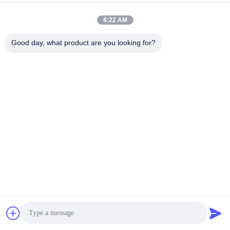
স্থানীয় অঞ্চলের জন্য ১০০ মিলিয়ন বার্ষিক কর প্রদান করা হচ্ছে।
আমরা ISO9001: 2015 এবং ISO14001: 2015 এবং ISO45001: 2018
8:22 AM
দিয়ে প্রস্তুতকারক।
আমাদের 32700 লাইফেপো 4 সেলটি পাস: ইউএল 1642 / বিআইএস / পিএসই / সিই
/ রোহস / আইইসি 62619 / আইইসি 61960 / আইইসি 62133 /
Good day, what product are you looking for?
এবং সিবি / ইউএন 38.3 এবং এমএসডিএস।
শক্তিশালী আর অ্যান্ড ডি দল, কঠোর মান নিয়ন্ত্রণ, পেশাদার কাস্টমাইজড সার্ভ,
প্রতিযোগিতামূলক
দাম এবং দুর্দান্ত বিক্রয় দল team
শুধুমাত্র 32700 লাইফপো 4 ব্যাটারিতে
ফুকাস আমাদের পেশাদার করে তোলে !!!
আমাদের কারখানার পরিবেশ: আমাদের দেখার জন্য স্বাগতম!