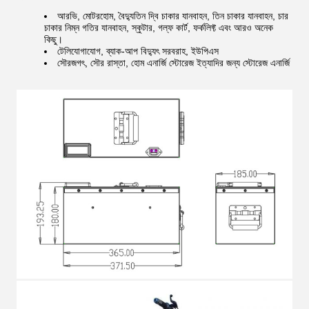
আরভি, মোটরহোম, বৈদ্যুতিন দ্বি চাকার যানবাহন, তিন চাকার যানবাহন, চার
চাকার নিম্ন গতির যানবাহন, স্কুটার, গল্ফ কার্ট, ফর্কলিফ্ট এবং আরও অনেক
কিছু।
টেলিযোগাযোগ, ব্যাক-আপ বিদ্যুৎ সরবরাহ, ইউপিএস
সৌরজগৎ, সৌর রাস্তা, হোম এনার্জি স্টোরেজ ইত্যাদির জন্য স্টোরেজ এনার্জি