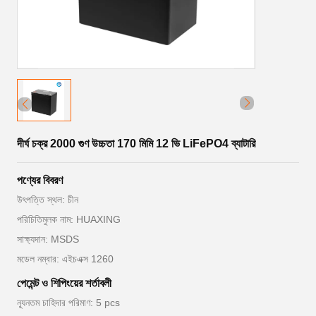
দীর্ঘ চক্র 2000 গুণ উচ্চতা 170 মিমি 12 ভি LiFePO4 ব্যাটারি
পণ্যের বিবরণ
উৎপত্তি স্থল: চীন
পরিচিতিমুলক নাম: HUAXING
সাক্ষ্যদান: MSDS
মডেল নম্বার: এইচএক্স 1260
পেমেন্ট ও শিপিংয়ের শর্তাবলী
ন্যূনতম চাহিদার পরিমাণ: 5 pcs