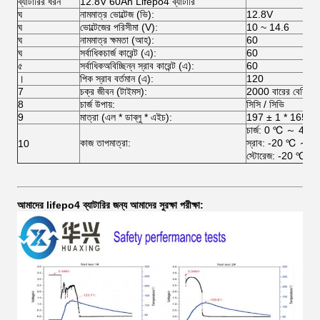
ব্যাটারির ধরন
12.8V 60Ah Lifepo4 ব্যাটারি
ঘ
নামমাত্র ভোল্টেজ (ভি):
12.8V
ঘ
ভোল্টেজের পরিসীমা (V):
10 ~ 14.6
ঘ
নামমাত্র ক্ষমতা (আহ):
60
ঘ
সর্বাধিকচার্জ কারেন্ট (এ):
60
৫
সর্বাধিকঅবিচ্ছিন্ন স্রাব কারেন্ট (এ):
60
।
পিক স্রাব বর্তমান (এ):
120
7
চক্র জীবন (টাইমস):
2000 বারের বেশি
8
চার্জ উপায়:
সিসি / সিভি
9
মাত্রা (এল * ডাব্লু * এইচ):
197 ± 1 * 165 ± 1
চার্জ: 0 ℃ ～ 45 
কাজ তাপমাত্রা:
স্রাব: -20 ℃ ～ 
10
স্টোরেজ: -20 ℃ 
আমাদের lifepo4 ব্যাটারির জন্য আমাদের সুরক্ষা পরীক্ষা: