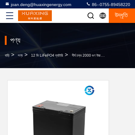
joan.deng@huaxingenergy.com
86--0755-89458220
উদ্ধৃতি
পণ্য
>
>
>
বাড়ি
পণ্য
12 ভি LiFePO4 ব্যাটারি
দীর্ঘ চক্র 2000 গুণ উচ্চতা 170 মিমি 12 ভি LiFePO4 ব্যাটারি