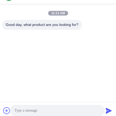
11:12 AM
Good day, what product are you looking for?
আমাদের সম্পর্কে:
হ্যাক্সিং নিউ এনার্জি একটি গ্রুপ সংস্থা।
সদর দফতরটি শেনজেন হুয়াক্সিং নিউ এনার্জি কোং, লিমিটেড, এর সহায়ক সংস্থাগুলি
হুনান হুয়াক্সিং নিউ এনার্জি টেকনোলজি কোং, লিমিটেড যা 32700 লাইফপো 4 উত্পাদন করে
সেল এবং জুসিং নিউ এনার্জি কোং, লিমিটেড যা 32700 লাইফপো 4 ব্যাটারি প্যাক উত্পাদন
করে।
আমাদের কাছে 50,000 এম 2 সেল সেল এবং প্যাক ওয়ার্কশপ রয়েছে।3GWh এর
বার্ষিক উত্পাদনশীলতা সহ
সেল সরঞ্জাম এবং একটি প্রযুক্তিগত গবেষণা ও উন্নয়ন দল, এর বার্ষিক বিক্রয় পরিমাণ
দুটি বিলিয়ন পৌঁছাতে পারে,
স্থানীয় অঞ্চলের জন্য ১০০ মিলিয়ন বার্ষিক কর প্রদান করা হচ্ছে।
আমরা ISO9001: 2015 এবং ISO14001: 2015 এবং ISO45001: 2018