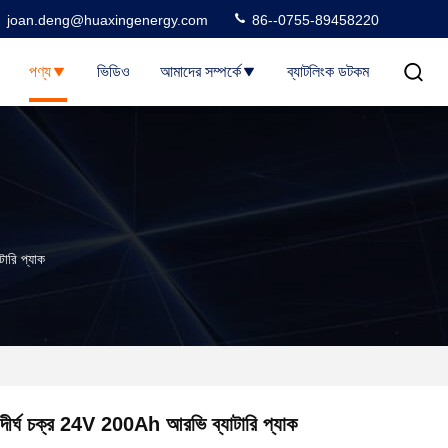
joan.deng@huaxingenergy.com
86--0755-89458220
পণ্য
ভিডিও
আমাদের সম্পর্কে
ব্যাটলিংক ডটকম
ারি প্যাক
দীর্ঘ চক্র 24V 200Ah আরভি ব্যাটারি প্যাক