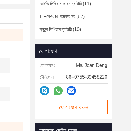
আরভি লিথিয়াম আয়ন ব্যাটারি
(11)
LiFePO4 নলাকার ঘর
(62)
ব্লুটুথ লিথিয়াম ব্যাটারি
(10)
যোগাযোগ
যোগাযোগ:
Ms. Joan Deng
টেলিফোন:
86--0755-89458220
যোগাযোগ করুন
আমাদের মেইল ​​করুন