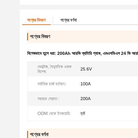
পণ্যের বিবরণ
পণ্যের বর্ণনা
পণ্যের বিবরণ
বিশেষভাবে তুলে ধরা:
200Ah আরভি ব্যাটারি প্যাক
,
এমএসডিএস 24 ভি আরভি 
ভোল্টেজ, বৈদ্যুতিক একক
25.6V
বিশেষ:
সর্বাধিক চার্জ বর্তমান::
100A
সরবচচ স্রোত::
200A
ODM থেকে ইনকয়েরি:
হ্যাঁ
পণ্যের বর্ণনা