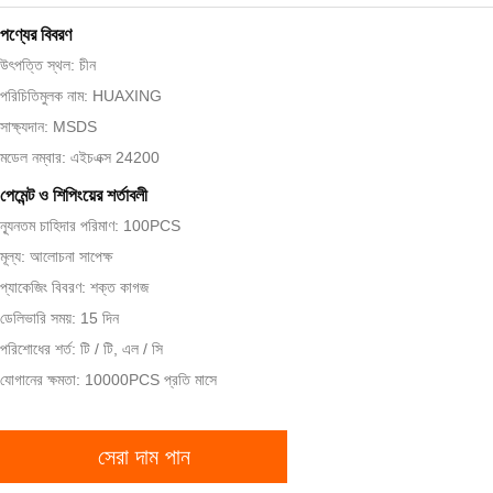
পণ্যের বিবরণ
উৎপত্তি স্থল: চীন
পরিচিতিমুলক নাম: HUAXING
সাক্ষ্যদান: MSDS
মডেল নম্বার: এইচএক্স 24200
পেমেন্ট ও শিপিংয়ের শর্তাবলী
ন্যূনতম চাহিদার পরিমাণ: 100PCS
মূল্য: আলোচনা সাপেক্ষ
প্যাকেজিং বিবরণ: শক্ত কাগজ
ডেলিভারি সময়: 15 দিন
পরিশোধের শর্ত: টি / টি, এল / সি
যোগানের ক্ষমতা: 10000PCS প্রতি মাসে
সেরা দাম পান