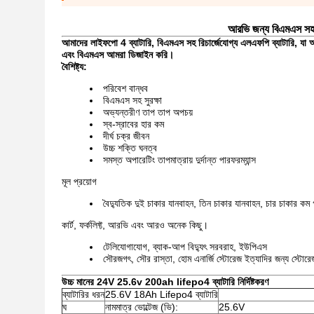
আরভি জন্য বিএমএস সহ
আমাদের লাইফপো 4 ব্যাটারি, বিএমএস সহ রিচার্জেযোগ্য এলএফপি ব্যাটারি, য
এবং বিএমএস আমরা ডিজাইন করি।
বৈশিষ্ট্য:
পরিবেশ বান্ধব
বিএমএস সহ সুরক্ষা
অভ্যন্তরীণ তাপ তাপ অপচয়
স্ব-স্রাবের হার কম
দীর্ঘ চক্র জীবন
উচ্চ শক্তি ঘনত্ব
সমস্ত অপারেটিং তাপমাত্রায় দুর্দান্ত পারফরম্যান্স
মূল প্রয়োগ
বৈদ্যুতিক দুই চাকার যানবাহন, তিন চাকার যানবাহন, চার চাকার কম 
কার্ট, ফর্কলিফ্ট, আরভি এবং আরও অনেক কিছু।
টেলিযোগাযোগ, ব্যাক-আপ বিদ্যুৎ সরবরাহ, ইউপিএস
সৌরজগৎ, সৌর রাস্তা, হোম এনার্জি স্টোরেজ ইত্যাদির জন্য স্টোর
উচ্চ মানের 24V 25.6v 200ah lifepo4 ব্যাটারি নির্দিষ্টকরণ
ব্যাটারির ধরন
25.6V 18Ah Lifepo4 ব্যাটারি
ঘ
নামমাত্র ভোল্টেজ (ভি):
25.6V