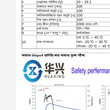
ঘ
ভোল্টেজের পরিসীমা (V):
20 ~ 29.2
ঘ
নামমাত্র ক্ষমতা (আহ):
200
ঘ
সর্বাধিকচার্জ কারেন্ট (এ):
100
৫
সর্বাধিকঅবিচ্ছিন্ন স্রাব কারেন্ট (এ):
100
।
পিক স্রাব বর্তমান (এ):
100
7
চক্র জীবন (টাইমস):
2000 বারের বেশি
8
চার্জ উপায়:
সিসি / সিভি
9
মাত্রা (এল * ডাব্লু * এইচ):
কাস্টমাইজড
চার্জ: 0 ℃ ～ 45 ℃
কাজ তাপমাত্রা:
স্রাব: -20 ℃ ～ 60 ℃
10
স্টোরেজ: -20 ℃ ～ 45 
আমাদের lifepo4 ব্যাটারির জন্য আমাদের সুরক্ষা পরীক্ষা: