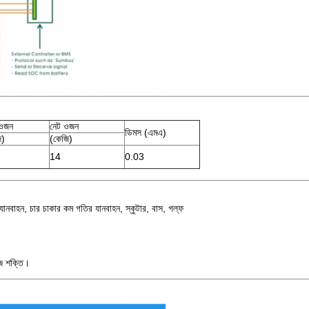
ওজন
নেট ওজন
ডিমস (এমএ)
ি)
(কেজি)
14
0.03
কার যানবাহন, চার চাকার কম গতির যানবাহন, স্কুটার, বাস, গল্ফ
েজ শক্তি।