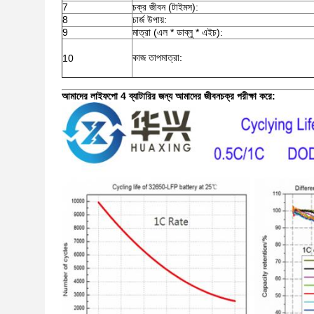
7
চক্র জীবন (টাইমস):
8
চার্জ উপায়:
9
মাত্রা (এল * ডাব্লু * এইচ):
কাজ তাপমাত্রা:
10
আমাদের লাইফপো 4 ব্যাটারির জন্য আমাদের জীবনচক্র পরীক্ষা করে: