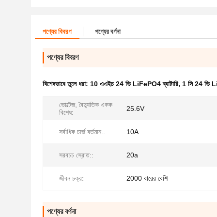
পণ্যের বিবরণ
পণ্যের বর্ণনা
পণ্যের বিবরণ
বিশেষভাবে তুলে ধরা:
10 এএইচ 24 ভি LiFePO4 ব্যাটারি
,
1 সি 24 ভি L
ভোল্টেজ, বৈদ্যুতিক একক
25.6V
বিশেষ:
সর্বাধিক চার্জ বর্তমান::
10A
সরবচচ স্রোত::
20a
জীবন চক্র:
2000 বারের বেশি
পণ্যের বর্ণনা