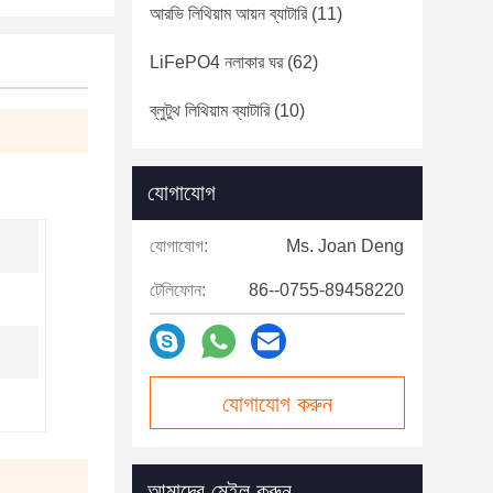
আরভি লিথিয়াম আয়ন ব্যাটারি
(11)
LiFePO4 নলাকার ঘর
(62)
ব্লুটুথ লিথিয়াম ব্যাটারি
(10)
যোগাযোগ
যোগাযোগ:
Ms. Joan Deng
টেলিফোন:
86--0755-89458220
যোগাযোগ করুন
আমাদের মেইল ​​করুন