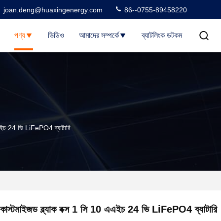
joan.deng@huaxingenergy.com
86--0755-89458220
পণ্য
ভিডিও
আমাদের সম্পর্কে
ব্যাটলিংক ডটকম
 এএইচ 24 ভি LiFePO4 ব্যাটারি
কাস্টমাইজড ব্ল্যাক বক্স 1 সি 10 এএইচ 24 ভি LiFePO4 ব্যাটারি