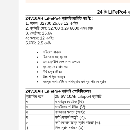
24 ভি LiFePo4 ব্যাট
24V10AH LiFePo4 ব্যাটারি
পরামিতি সারণী:
:
1. মডেল: 32700 25.6v 12 এএইচ
2. ব্যাটারি সেল: 32700 3.2v 6000 এমএএইচ
3. ভোল্টেজ: 25.6v
4: ক্ষমতা: 12 এএইচ
5.উইট: 2.5 কেজি
পরিবেশ বান্ধব
বিএমএস সহ সুরক্ষা
অভ্যন্তরীণ তাপ তাপ অপচয়
স্ব-স্রাবের হার কম
দীর্ঘ চক্র জীবন
উচ্চ শক্তি ঘনত্ব
সমস্ত অপারেটিং তাপমাত্রায় দুর্দান্ত পারফরম্যান্স
24V10AH LiFePo4 ব্যাটারি স্পেসিফিকেশন
ব্যাটারির ধরন
25.6V 10Ah Lifepo4 ব্যাটারি
ঘ
নামমাত্র ভোল্টেজ (ভি):
ঘ
ভোল্টেজের পরিসীমা (V):
ঘ
নামমাত্র ক্ষমতা (আহ):
ঘ
সর্বাধিকচার্জ কারেন্ট (এ):
৫
সর্বাধিকঅবিচ্ছিন্ন স্রাব কারেন্ট (এ):
।
পিক স্রাব বর্তমান (এ):