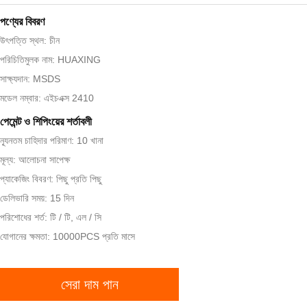
পণ্যের বিবরণ
উৎপত্তি স্থল: চীন
পরিচিতিমুলক নাম: HUAXING
সাক্ষ্যদান: MSDS
মডেল নম্বার: এইচএক্স 2410
পেমেন্ট ও শিপিংয়ের শর্তাবলী
ন্যূনতম চাহিদার পরিমাণ: 10 খানা
মূল্য: আলোচনা সাপেক্ষ
প্যাকেজিং বিবরণ: পিছু প্রতি পিছু
ডেলিভারি সময়: 15 দিন
পরিশোধের শর্ত: টি / টি, এল / সি
যোগানের ক্ষমতা: 10000PCS প্রতি মাসে
সেরা দাম পান