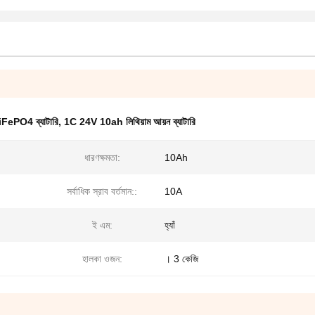
iFePO4 ব্যাটারি
,
1C 24V 10ah লিথিয়াম আয়ন ব্যাটারি
ধারণক্ষমতা:
10Ah
সর্বাধিক স্রাব বর্তমান::
10A
ই এম:
হ্যাঁ
হালকা ওজন:
। 3 কেজি