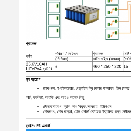
প্যাকেজ
পরিমাণ / সিটিএন
প্যাকেজ
মোট 
বর্ণনা
(পিসিএস)
কার্টন সাইজ (এমএম)
(কেজ
25.6V10AH
৫
460 * 250 * 220
15
LiFePo4 ব্যাটারি
মূল প্রয়োগ
ব্ল্যাক বক্স, ই-হুইলচেয়ার, বৈদ্যুতিন দ্বি চাকার যানবাহন, তিন চা
কার্ট, ফর্কলিফ্ট, আরভি এবং আরও অনেক কিছু।
টেলিযোগাযোগ, ব্যাক-আপ বিদ্যুৎ সরবরাহ, ইউপিএস
সৌরজগৎ, সৌর রাস্তা, হোম এনার্জি স্টোরেজ ইত্যাদির জন্য স্টোর
হ্যাক্সিং নিউ এনার্জি