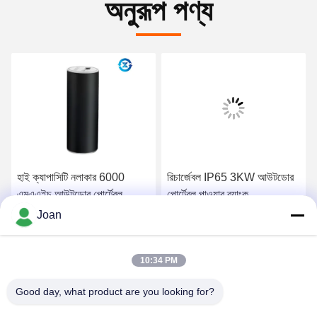
অনুরূপ পণ্য
হাই ক্যাপাসিটি নলাকার 6000
রিচার্জেবল IP65 3KW আউটডোর
এমএএইচ আউটডোর পোর্টেবল
পোর্টেবল পাওয়ার ব্যাংক
পাওয়ার ব্যাংক
Joan
সেরা দাম পান
সেরা দাম পান
10:34 PM
Good day, what product are you looking for?