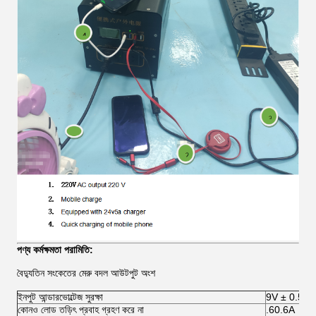
পণ্য কর্মক্ষমতা পরামিতি:
বৈদ্যুতিন সংকেতের মেরু বদল আউটপুট অংশ
ইনপুট আন্ডারভোল্টেজ সুরক্ষা
9V ± 0.5V
কোনও লোড তড়িৎ প্রবাহ গ্রহণ করে না
.60.6A