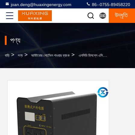
joan.deng@huaxingenergy.com
86--0755-89458220
উদ্ধৃতি
পণ্য
>
>
>
বাড়ি
পণ্য
আউটডোর পোর্টেবল পাওয়ার ব্যাংক
এলসিডি ডিসপ্লে এসি আউটপুট 220V 50Hz বহিরঙ্গন পোর্টেবল পাওয়ার ব্যাংক