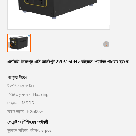
এলসিডি ডিসপ্লে এসি আউটপুট 220V 50Hz বহিরঙ্গন পোর্টেবল পাওয়ার ব্যাংক
পণ্যের বিবরণ
উৎপত্তি স্থল: চীন
পরিচিতিমুলক নাম: Huaxing
সাক্ষ্যদান: MSDS
মডেল নম্বার: HX500w
পেমেন্ট ও শিপিংয়ের শর্তাবলী
ন্যূনতম চাহিদার পরিমাণ: 5 pcs