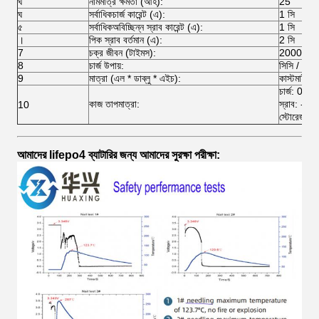
ঘ
নামমাত্র ক্ষমতা (আহ):
25
ঘ
সর্বাধিকচার্জ কারেন্ট (এ):
1 সি
৫
সর্বাধিকঅবিচ্ছিন্ন স্রাব কারেন্ট (এ):
1 সি
।
পিক স্রাব বর্তমান (এ):
2 সি
7
চক্র জীবন (টাইমস):
2000 বারে
8
চার্জ উপায়:
সিসি / সিভি
9
মাত্রা (এল * ডাব্লু * এইচ):
কাস্টমাইজড
চার্জ: 0
কাজ তাপমাত্রা:
স্রাব: -
10
স্টোরেজ:
আমাদের lifepo4 ব্যাটারির জন্য আমাদের সুরক্ষা পরীক্ষা: