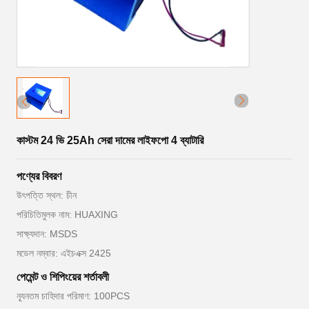
কাস্টম 24 ভি 25Ah সেরা দামের লাইফপো 4 ব্যাটারি
পণ্যের বিবরণ
উৎপত্তি স্থল: চীন
পরিচিতিমুলক নাম: HUAXING
সাক্ষ্যদান: MSDS
মডেল নম্বার: এইচএক্স 2425
পেমেন্ট ও শিপিংয়ের শর্তাবলী
ন্যূনতম চাহিদার পরিমাণ: 100PCS