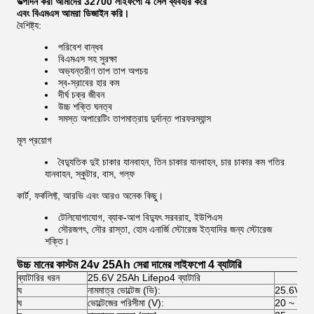
উত্পাদন করা আমাদের 32700 লাইফপো 4 সেল ব্যবহার করে
এবং বিএমএস আমরা ডিজাইন করি।
বৈশিষ্ট্য:
পরিবেশ বান্ধব
বিএমএস সহ সুরক্ষা
অভ্যন্তরীণ তাপ তাপ অপচয়
স্ব-স্রাবের হার কম
দীর্ঘ চক্র জীবন
উচ্চ শক্তি ঘনত্ব
সমস্ত অপারেটিং তাপমাত্রায় দুর্দান্ত পারফরম্যান্স
মূল প্রয়োগ
বৈদ্যুতিক দুই চাকার যানবাহন, তিন চাকার যানবাহন, চার চাকার কম গতির
যানবাহন, স্কুটার, বাস, গল্ফ
কার্ট, ফর্কলিফ্ট, আরভি এবং আরও অনেক কিছু।
টেলিযোগাযোগ, ব্যাক-আপ বিদ্যুৎ সরবরাহ, ইউপিএস
সৌরজগৎ, সৌর রাস্তা, হোম এনার্জি স্টোরেজ ইত্যাদির জন্য স্টোরেজ
শক্তি।
উচ্চ মানের কাস্টম 24v 25Ah সেরা দামের লাইফপো 4 ব্যাটারি
ব্যাটারির ধরন
25.6V 25Ah Lifepo4 ব্যাটারি
ঘ
নামমাত্র ভোল্টেজ (ভি):
25.6V
ঘ
ভোল্টেজের পরিসীমা (V):
20 ~ 29.