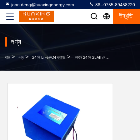
joan.deng@huaxingenergy.com
86--0755-89458220
উদ্ধৃতি
পণ্য
>
>
>
বাড়ি
পণ্য
24 ভি LiFePO4 ব্যাটারি
কাস্টম 24 ভি 25Ah সেরা দামের লাইফপো 4 ব্যাটারি