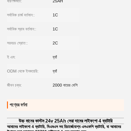
ধারণক্ষমতা:
25AH
সর্বাধিক চার্জ বর্তমান::
1C
সর্বাধিক স্রাব বর্তমান::
1C
সরবচচ স্রোত::
2C
ই এম:
হ্যাঁ
ODM থেকে ইনকয়েরি:
হ্যাঁ
জীবন চক্র:
2000 বারের বেশি
পণ্যের বর্ণনা
উচ্চ মানের কাস্টম 24v 25Ah সেরা দামের লাইফপো 4 ব্যাটারি
আমাদের লাইফপো 4 ব্যাটারি, বিএমএস সহ রিচার্জেযোগ্য এলএফপি ব্যাটারি, যা আমাদের