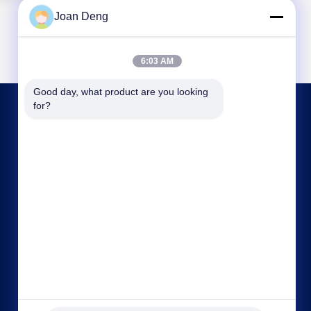
Joan Deng
6:03 AM
Good day, what product are you looking 
for?
আমাদের সাথে যোগাযোগ
joan.deng@huaxingenergy.com
86--0755-89458220
নং 18 শিজিং মিংচেং রোড, পিংশান জেলা, শেনঝেন শহর, গুয়াংডং
প্রদেশ, চীন