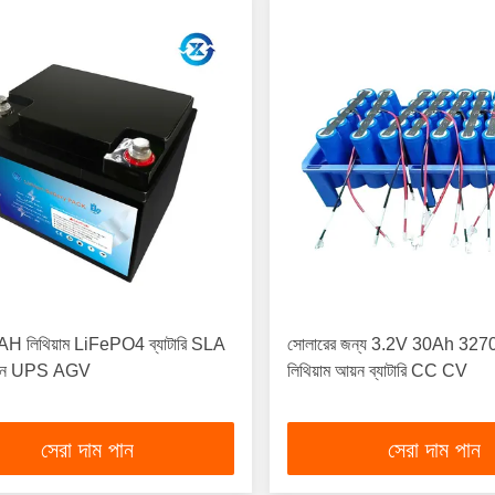
H লিথিয়াম LiFePO4 ব্যাটারি SLA
সোলারের জন্য 3.2V 30Ah 327
থাপন UPS AGV
লিথিয়াম আয়ন ব্যাটারি CC CV
সেরা দাম পান
সেরা দাম পান