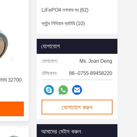
LiFePO4 নলাকার ঘর
(62)
ব্লুটুথ লিথিয়াম ব্যাটারি
(10)
যোগাযোগ
যোগাযোগ:
Ms. Joan Deng
টেলিফোন:
86--0755-89458220
াটারি 32700
যোগাযোগ করুন
আমাদের মেইল ​​করুন