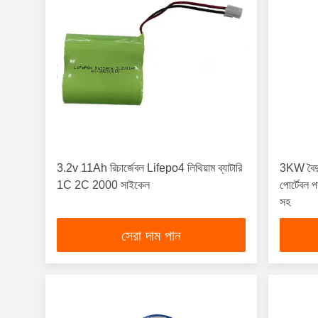
3.2v 11Ah রিচার্জেবল Lifepo4 লিথিয়াম ব্যাটারি
3KW বৈদ
1C 2C 2000 সাইকেল
পোর্টেবল 
সহ
সেরা দাম পান