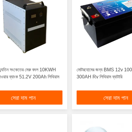
্যুতিন সংকেতের মেরু বদল 10KWH
মোটরহোমের জন্য BMS 12v 1
পাওয়ার ব্যাংক 51.2V 200Ah লিথিয়াম
300AH Rv লিথিয়াম ব্যাটারি
সেরা দাম পান
সেরা দাম পান