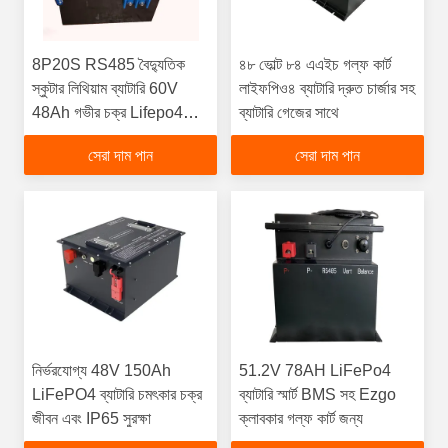
8P20S RS485 বৈদ্যুতিক
৪৮ ভোল্ট ৮৪ এএইচ গল্ফ কার্ট
স্কুটার লিথিয়াম ব্যাটারি 60V
লাইফপিও৪ ব্যাটারি দ্রুত চার্জার সহ
48Ah গভীর চক্র Lifepo4
ব্যাটারি গেজের সাথে
ব্যাটারি
সেরা দাম পান
সেরা দাম পান
নির্ভরযোগ্য 48V 150Ah
51.2V 78AH LiFePo4
LiFePO4 ব্যাটারি চমৎকার চক্র
ব্যাটারি স্মার্ট BMS সহ Ezgo
জীবন এবং IP65 সুরক্ষা
ক্লাবকার গল্ফ কার্ট জন্য