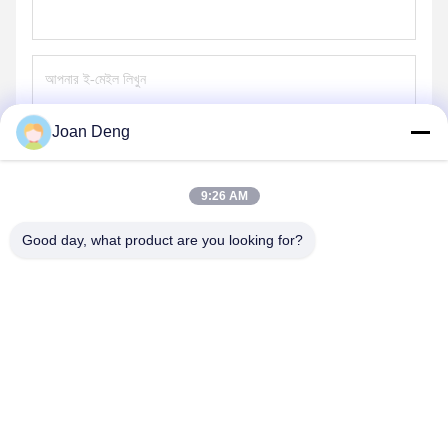
Joan Deng
পাঠান
9:26 AM
Good day, what product are you looking for?
SHENZHEN HUAXING NEW ENERGY
TECHNOLOGY CO.,LTD
joan.deng@huaxingenergy.com
86--0755-89458220