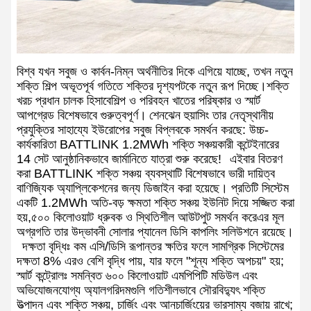
বিশ্ব যখন সবুজ ও কার্বন-নিম্ন অর্থনীতির দিকে এগিয়ে যাচ্ছে, তখন নতুন
শক্তি শিল্প অভূতপূর্ব গতিতে শক্তির দৃশ্যপটকে নতুন রূপ দিচ্ছে।শক্তি
খরচ প্রধান চালক হিসাবেশিল্প ও পরিবহন খাতের পরিষ্কার ও স্মার্ট
আপগ্রেড বিশেষভাবে গুরুত্বপূর্ণ।
শেনঝেন হুয়াসিং তার নেতৃস্থানীয়
প্রযুক্তির সাহায্যে ইউরোপের সবুজ বিপ্লবকে সমর্থন করছে: উচ্চ-
কার্যকারিতা BATTLINK 1.2MWh শক্তি সঞ্চয়কারী কন্টেইনারের
14 সেট আনুষ্ঠানিকভাবে জার্মানিতে যাত্রা শুরু করেছে!
এইবার বিতরণ
করা BATTLINK শক্তি সঞ্চয় ব্যবস্থাটি বিশেষভাবে ভারী দায়িত্ব
বাণিজ্যিক অ্যাপ্লিকেশনের জন্য ডিজাইন করা হয়েছে। প্রতিটি সিস্টেম
একটি 1.2MWh অতি-বড় ক্ষমতা শক্তি সঞ্চয় ইউনিট দিয়ে সজ্জিত করা
হয়,৫০০ কিলোওয়াট ধ্রুবক ও স্থিতিশীল আউটপুট সমর্থন করেএর মূল
অগ্রগতি তার উদ্ভাবনী সোলার প্যানেল ডিসি কাপলিং সলিউশনে রয়েছে।
দক্ষতা বৃদ্ধিঃ কম এসি/ডিসি রূপান্তর ক্ষতির ফলে সামগ্রিক সিস্টেমের
দক্ষতা 8% এরও বেশি বৃদ্ধি পায়, যার ফলে "শূন্য শক্তি অপচয়" হয়;
স্মার্ট কন্ট্রোলঃ সমন্বিত ৬০০ কিলোওয়াট এমপিপিটি মডিউল এবং
অভিযোজনযোগ্য অ্যালগরিদমগুলি গতিশীলভাবে সৌরবিদ্যুৎ শক্তি
উত্পাদন এবং শক্তি সঞ্চয়, চার্জিং এবং আনচার্জিংয়ের ভারসাম্য বজায় রাখে;