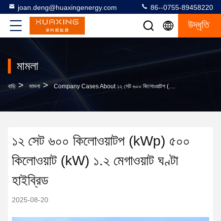
joan.deng@huaxingenergy.com
86--0755-89458220
উদ্ধৃতি
মামলা
>
>
বাড়ি
মামলা
Company Cases About ১২ সেট ৬০০ কিলোওয়াটপ (kWp) ৫০০ কিলোওয়াট (kW) ১.২ মেগাওয়াট ঘণ্টা হাইব্রিড
১২ সেট ৬০০ কিলোওয়াটপ (kWp) ৫০০
কিলোওয়াট (kW) ১.২ মেগাওয়াট ঘণ্টা
হাইব্রিড
2025-08-20